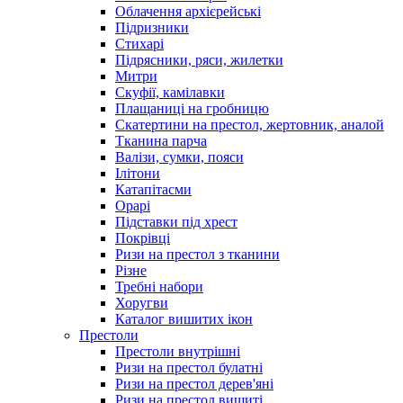
Облачення архієрейські
Підризники
Стихарі
Підрясники, ряси, жилетки
Митри
Скуфії, камілавки
Плащаниці на гробницю
Скатертини на престол, жертовник, аналой
Тканина парча
Валізи, сумки, пояси
Ілітони
Катапітасми
Орарі
Підставки під хрест
Покрівці
Ризи на престол з тканини
Різне
Требні набори
Хоругви
Каталог вишитих ікон
Престоли
Престоли внутрішні
Ризи на престол булатні
Ризи на престол дерев'яні
Ризи на престол вишиті