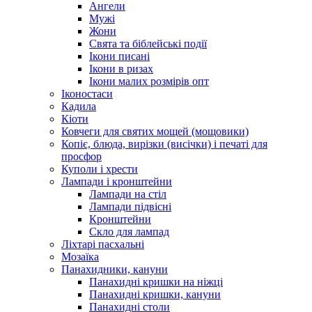
Ангели
Мужі
Жони
Свята та біблейські події
Ікони писані
Ікони в ризах
Ікони малих розмірів опт
Іконостаси
Кадила
Кіоти
Ковчеги для святих мощей (мощовики)
Копіє, блюда, вирізки (висічки) і печаті для
просфор
Куполи і хрести
Лампади і кронштейни
Лампади на стіл
Лампади підвісні
Кронштейни
Скло для лампад
Ліхтарі пасхальні
Мозаїка
Панахидники, кануни
Панахидні кришки на ніжці
Панахидні кришки, кануни
Панахидні столи