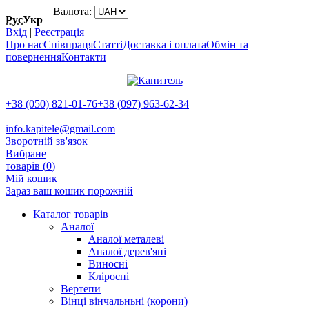
Валюта:
Рус
Укр
Вхід
|
Реєстрація
Про нас
Співпраця
Статті
Доставка і оплата
Обмін та
повернення
Контакти
+38 (050) 821-01-76
+38 (097) 963-62-34
info.kapitele@gmail.com
Зворотній зв'язок
Вибране
товарів (
0
)
Мій кошик
Зараз ваш кошик порожній
Каталог товарів
Аналої
Аналої металеві
Аналої дерев'яні
Виносні
Кліросні
Вертепи
Вінці вінчальньні (корони)