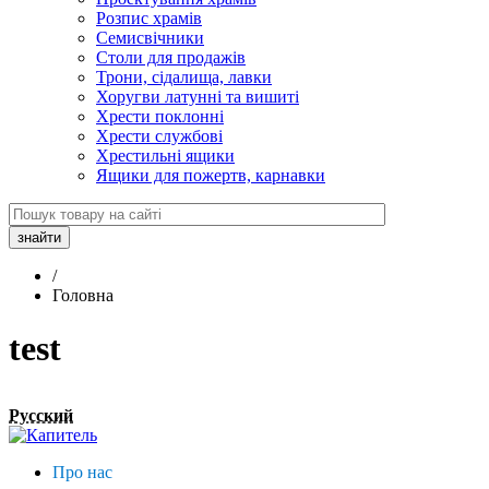
Розпис храмів
Семисвічники
Столи для продажів
Трони, сідалища, лавки
Хоругви латунні та вишиті
Хрести поклонні
Хрести службові
Хрестильні ящики
Ящики для пожертв, карнавки
/
Головна
test
Русский
Про нас