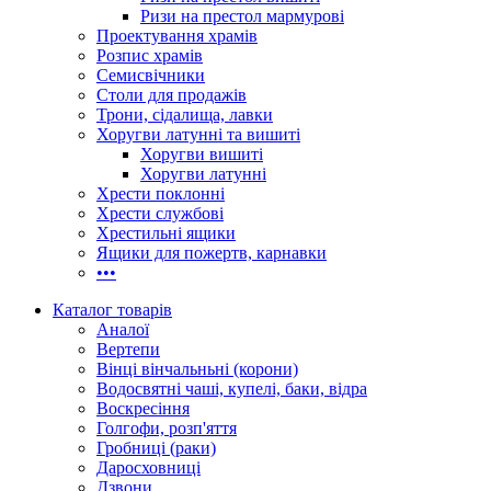
Ризи на престол мармурові
Проектування храмів
Розпис храмів
Семисвічники
Столи для продажів
Трони, сідалища, лавки
Хоругви латунні та вишиті
Хоругви вишиті
Хоругви латунні
Хрести поклонні
Хрести службові
Хрестильні ящики
Ящики для пожертв, карнавки
•••
Каталог товарів
Аналої
Вертепи
Вінці вінчальньні (корони)
Водосвятні чаші, купелі, баки, відра
Воскресіння
Голгофи, розп'яття
Гробниці (раки)
Даросховниці
Дзвони