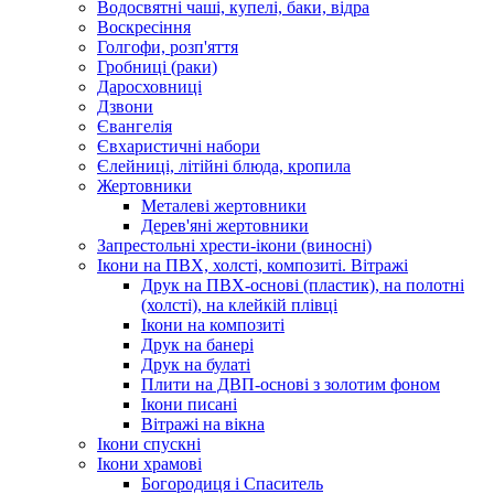
Водосвятні чаші, купелі, баки, відра
Воскресіння
Голгофи, розп'яття
Гробниці (раки)
Даросховниці
Дзвони
Євангелія
Євхаристичні набори
Єлейниці, літійні блюда, кропила
Жертовники
Металеві жертовники
Дерев'яні жертовники
Запрестольні хрести-ікони (виносні)
Ікони на ПВХ, холсті, композиті. Вітражі
Друк на ПВХ-основі (пластик), на полотні
(холсті), на клейкій плівці
Ікони на композиті
Друк на банері
Друк на булаті
Плити на ДВП-основі з золотим фоном
Ікони писані
Вітражі на вікна
Ікони спускні
Ікони храмові
Богородиця і Спаситель