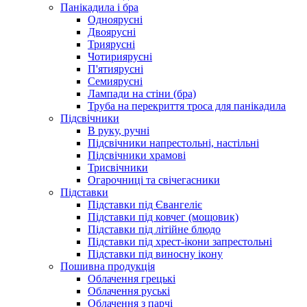
Панікадила і бра
Одноярусні
Двоярусні
Триярусні
Чотириярусні
П'ятиярусні
Семиярусні
Лампади на стіни (бра)
Труба на перекриття троса для панікадила
Підсвічники
В руку, ручні
Підсвічники напрестольні, настільні
Підсвічники храмові
Трисвічники
Огарочниці та свічегасники
Підставки
Підставки під Євангеліє
Підставки під ковчег (мощовик)
Підставки під літійне блюдо
Підставки під хрест-ікони запрестольні
Підставки під виносну ікону
Пошивна продукція
Облачення грецькі
Облачення руські
Облачення з парчі