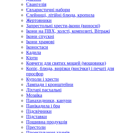
Євангелія
Євхаристичні набори
Єлейниці, літійні блюда, кропила
Жертовники
Запрестольні хрести-ікони (виносні)
Ікони на ПВХ, холсті, композиті. Вітражі
Ікони спускні
Ікони храмові
Іконостаси
Кадила
Кіоти
Ковчеги для святих мощей (мощовики)
Копіє, блюда, вирізки (висічки) і печаті для
просфор
Куполи і хрести
Лампади і кронштейни
Ліхтарі пасхальні
Мозаїка
Панахидники, кануни
Панікадила і бра
Підсвічники
Підставки
Пошивна продукція
Престоли
Проектування храмів