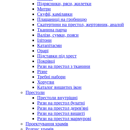
Підрясники, ряси, жилетки
Митри
Скуфії, камілавки
Плащаниці на гробницю
Скатертини на престол, жертовник, аналой
Тканина парча
Валізи, сумки, пояси
Ілітони
Катапітасми
Орарі
Підставки під хрест
Покрівці
Ризи на престол з тканини
Різне
Требні набори
Хоругви
Каталог вишитих ікон
Престоли
Престоли внутрішні
Ризи на престол булатні
Ризи на престол дерев'яні
Ризи на престол вишиті
Ризи на престол мармурові
Проектування храмів
Розпис храмів