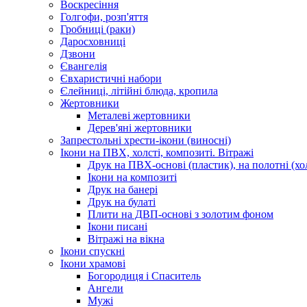
Воскресіння
Голгофи, розп'яття
Гробниці (раки)
Даросховниці
Дзвони
Євангелія
Євхаристичні набори
Єлейниці, літійні блюда, кропила
Жертовники
Металеві жертовники
Дерев'яні жертовники
Запрестольні хрести-ікони (виносні)
Ікони на ПВХ, холсті, композиті. Вітражі
Друк на ПВХ-основі (пластик), на полотні (хол
Ікони на композиті
Друк на банері
Друк на булаті
Плити на ДВП-основі з золотим фоном
Ікони писані
Вітражі на вікна
Ікони спускні
Ікони храмові
Богородиця і Спаситель
Ангели
Мужі