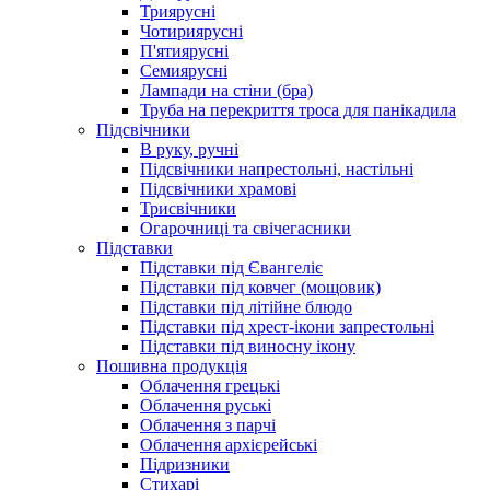
Триярусні
Чотириярусні
П'ятиярусні
Семиярусні
Лампади на стіни (бра)
Труба на перекриття троса для панікадила
Підсвічники
В руку, ручні
Підсвічники напрестольні, настільні
Підсвічники храмові
Трисвічники
Огарочниці та свічегасники
Підставки
Підставки під Євангеліє
Підставки під ковчег (мощовик)
Підставки під літійне блюдо
Підставки під хрест-ікони запрестольні
Підставки під виносну ікону
Пошивна продукція
Облачення грецькі
Облачення руські
Облачення з парчі
Облачення архієрейські
Підризники
Стихарі