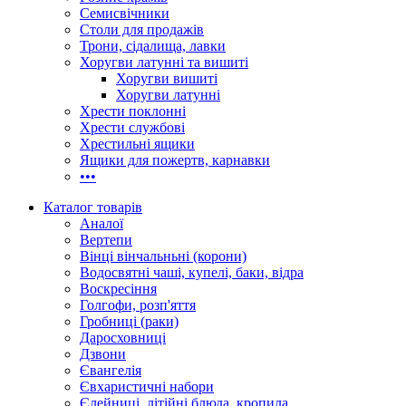
Семисвічники
Столи для продажів
Трони, сідалища, лавки
Хоругви латунні та вишиті
Хоругви вишиті
Хоругви латунні
Хрести поклонні
Хрести службові
Хрестильні ящики
Ящики для пожертв, карнавки
•••
Каталог товарів
Аналої
Вертепи
Вінці вінчальньні (корони)
Водосвятні чаші, купелі, баки, відра
Воскресіння
Голгофи, розп'яття
Гробниці (раки)
Даросховниці
Дзвони
Євангелія
Євхаристичні набори
Єлейниці, літійні блюда, кропила