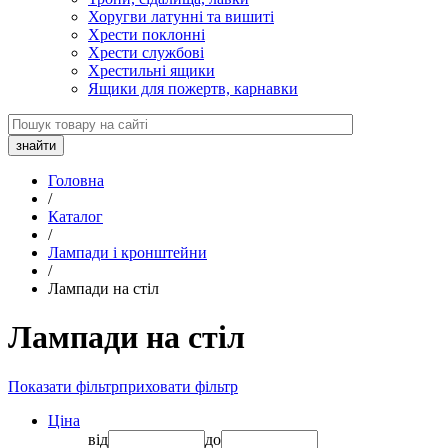
Хоругви латунні та вишиті
Хрести поклонні
Хрести службові
Хрестильні ящики
Ящики для пожертв, карнавки
Головна
/
Каталог
/
Лампади і кронштейни
/
Лампади на стіл
Лампади на стіл
Показати фільтр
приховати фільтр
Ціна
від
до