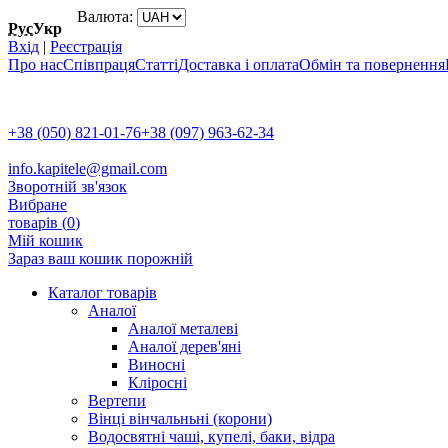
Валюта:
Рус
Укр
Вхід
|
Реєстрація
Про нас
Співпраця
Статті
Доставка і оплата
Обмін та повернення
+38 (050) 821-01-76
+38 (097) 963-62-34
info.kapitele@gmail.com
Зворотній зв'язок
Вибране
товарів (
0
)
Мій кошик
Зараз ваш кошик порожній
Каталог товарів
Аналої
Аналої металеві
Аналої дерев'яні
Виносні
Кліросні
Вертепи
Вінці вінчальньні (корони)
Водосвятні чаші, купелі, баки, відра