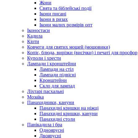
Жони
Свята та біблейські події
Ікони писані
Ікони в ризах
Ікони малих розмірів опт
Іконостаси
Кадила
Кіоти
Ковчеги для святих мощей (мощовики)
Копіє, блюда, вирізки (висічки) і печаті для просфор
Куполи і хрести
Лампади і кронштейни
Лампади на стіл
Лампади підвісні
Кронштейни
Скло для лампад
Ліхтарі пасхальні
Мозаїка
Панахидники, кануни
Панахидні кришки на ніжці
Панахидні кришки, кануни
Панахидні столи
Панікадила і бра
Одноярусні
Двоярусні