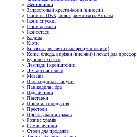
Жертовники
Запрестольні хрести-ікони (виносні)
Ікони на ПВХ, холсті, композиті. Вітражі
Ікони спускні
Ікони храмові
Іконостаси
Кадила
Кіоти
Ковчеги для святих мощей (мощовики)
Копіє, блюда, вирізки (висічки) і печаті для просфор
Куполи і хрести
Лампади і кронштейни
Ліхтарі пасхальні
Мозаїка
Панахидники, кануни
Панікадила і бра
Підсвічники
Підставки
Пошивна продукція
Престоли
Проектування храмів
Розпис храмів
Семисвічники
Столи для продажів
Трони, сідалища, лавки