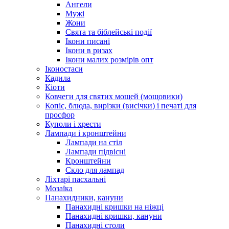
Ангели
Мужі
Жони
Свята та біблейські події
Ікони писані
Ікони в ризах
Ікони малих розмірів опт
Іконостаси
Кадила
Кіоти
Ковчеги для святих мощей (мощовики)
Копіє, блюда, вирізки (висічки) і печаті для
просфор
Куполи і хрести
Лампади і кронштейни
Лампади на стіл
Лампади підвісні
Кронштейни
Скло для лампад
Ліхтарі пасхальні
Мозаїка
Панахидники, кануни
Панахидні кришки на ніжці
Панахидні кришки, кануни
Панахидні столи