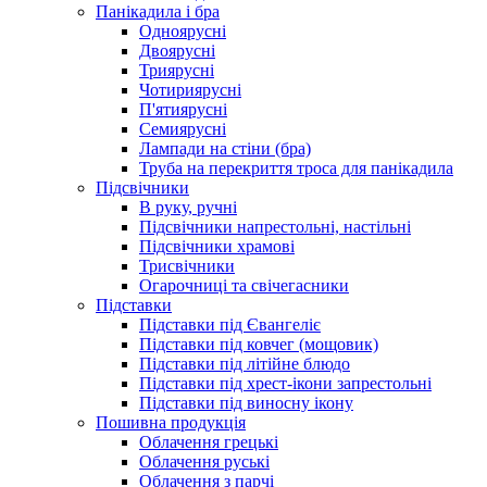
Панікадила і бра
Одноярусні
Двоярусні
Триярусні
Чотириярусні
П'ятиярусні
Семиярусні
Лампади на стіни (бра)
Труба на перекриття троса для панікадила
Підсвічники
В руку, ручні
Підсвічники напрестольні, настільні
Підсвічники храмові
Трисвічники
Огарочниці та свічегасники
Підставки
Підставки під Євангеліє
Підставки під ковчег (мощовик)
Підставки під літійне блюдо
Підставки під хрест-ікони запрестольні
Підставки під виносну ікону
Пошивна продукція
Облачення грецькі
Облачення руські
Облачення з парчі