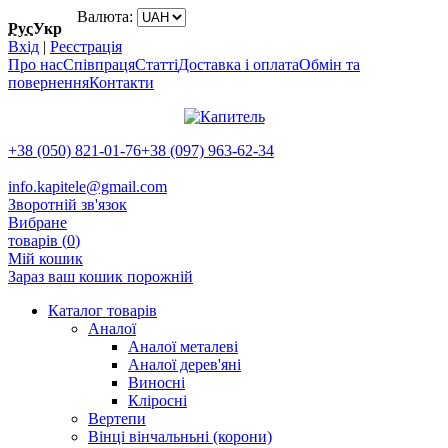
Валюта:
Рус
Укр
Вхід
|
Реєстрація
Про нас
Співпраця
Статті
Доставка і оплата
Обмін та
повернення
Контакти
+38 (050) 821-01-76
+38 (097) 963-62-34
info.kapitele@gmail.com
Зворотній зв'язок
Вибране
товарів (
0
)
Мій кошик
Зараз ваш кошик порожній
Каталог товарів
Аналої
Аналої металеві
Аналої дерев'яні
Виносні
Кліросні
Вертепи
Вінці вінчальньні (корони)