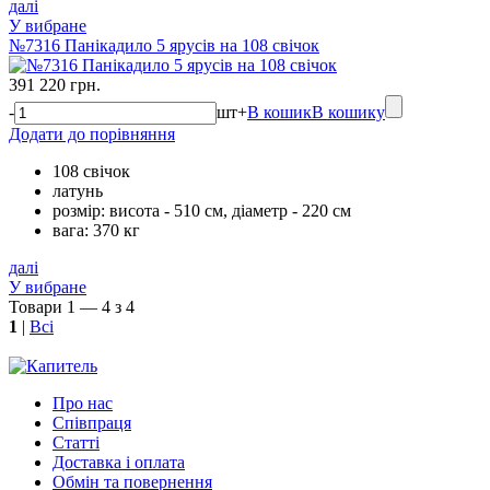
далі
У вибране
№7316 Панікадило 5 ярусів на 108 свічок
391 220 грн.
-
шт
+
В кошик
В кошику
Додати до порівняння
108 свічок
латунь
розмір: висота - 510 см, діаметр - 220 см
вага: 370 кг
далі
У вибране
Товари 1 — 4 з 4
1
|
Всі
Про нас
Співпраця
Статті
Доставка і оплата
Обмін та повернення