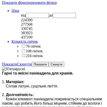
Показати фільтр
приховати фільтр
Ціна
від
до
224390
277568
330745
383923
437100
Кількість свічок
76 свічок
108 свічок
216 свічок
Показати
Скинути
Гарні та якісні панікадила для храмів.
1.
Матеріал:
Сплав латуні, суцільне лиття.
2.
Д
олговічність:
Кожен елемент панікадила покривається спеціальним
лаком, що робить його більш міцним, стійким до вологи і