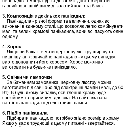
перепадів температур та дозволяє довго зберігати
гарний зовнішній вигляд, золотий колір та блиск.
3.
Композиція з декількох панікадил:
Панікадила - різної форми та величини, однак всі
виконані в єдиному стилі, що дозволяє легко комбінувати
малі та великі храмові панікадила, вони всі пасують один
одному.
4.
Хорос
Якщо ви бажаєте мати церковну люстру ширшу та
пишнішу, аніж звичайне панікадило,- у цьому випадку,
варто доповнити його хоросом. Хорос можливо
виготовити на будь-яке панікадило.
5.
Свічки чи лампочки
За бажанням замовника, церковну люстру можна
виготовити під свічі або під електричні лампи (малі, до 60
Вт). В будь-якому випадку, освітлення храму буде
спокійним та приємним для ока. На сайті вказана
вартість панікадил під електричні лампи.
6.
Підбір панікадила
Підбирати панікадило потрібно згідно розмірів храму.
Якщо у вас є труднощі в цьому питанні - звертайтеся,