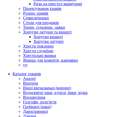
Ризи на престол мармурові
Проектування храмів
Розпис храмів
Семисвічники
Столи для продажів
Трони, сідалища, лавки
Хоругви латунні та вишиті
Хоругви вишиті
Хоругви латунні
Хрести поклонні
Хрести службові
Хрестильні ящики
Ящики для пожертв, карнавки
•••
Каталог товарів
Аналої
Вертепи
Вінці вінчальньні (корони)
Водосвятні чаші, купелі, баки, відра
Воскресіння
Голгофи, розп'яття
Гробниці (раки)
Даросховниці
Дзвони