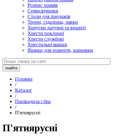
Розпис храмів
Семисвічники
Столи для продажів
Трони, сідалища, лавки
Хоругви латунні та вишиті
Хрести поклонні
Хрести службові
Хрестильні ящики
Ящики для пожертв, карнавки
Головна
/
Каталог
/
Панікадила і бра
/
П'ятиярусні
П'ятиярусні