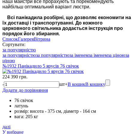
наші майстри все прорахують та порекомендують
найбільш оптимальний варіант люстри.
Всі панікадила розбірні, що дозволяє економити на
їх доставці і транспортуванні. До кожного
церковного світильника додається інструкція про
порядок його збирання.
Список
Галерея
Вітрина
Сортувати:
за популярністю
за популярністю
за популярністю
за іменем
за іменем
за ціною
за
ціною
№1932 Панікадило 5 ярусів 76 свічок
224 390 грн.
-
шт
+
В кошик
В кошику
Додати до порівняння
76 свічок
латунь
розмір: висота - 375 см, діаметр - 164 см
вага: 205 кг
далі
У вибране