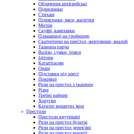
Облачення архієрейські
Підризники
Стихарі
Підрясники, ряси, жилетки
Митри
Скуфії, камілавки
Плащаниці на гробницю
Скатертини на престол, жертовник, аналой
Тканина парча
Валізи, сумки, пояси
Ілітони
Катапітасми
Орарі
Підставки під хрест
Покрівці
Ризи на престол з тканини
Різне
Требні набори
Хоругви
Каталог вишитих ікон
Престоли
Престоли внутрішні
Ризи на престол булатні
Ризи на престол дерев'яні
Ризи на престол вишиті