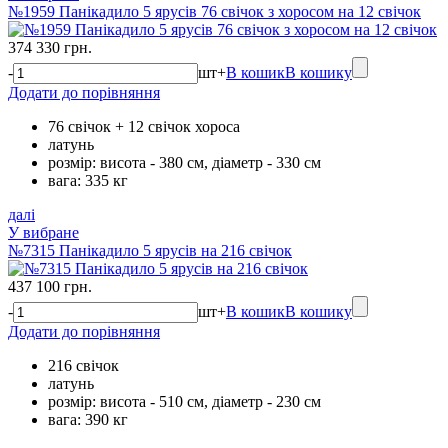
№1959 Панікадило 5 ярусів 76 свічок з хоросом на 12 свічок
374 330 грн.
-
шт
+
В кошик
В кошику
Додати до порівняння
76 свічок + 12 свічок хороса
латунь
розмір: висота - 380 см, діаметр - 330 см
вага: 335 кг
далі
У вибране
№7315 Панікадило 5 ярусів на 216 свічок
437 100 грн.
-
шт
+
В кошик
В кошику
Додати до порівняння
216 свічок
латунь
розмір: висота - 510 см, діаметр - 230 см
вага: 390 кг