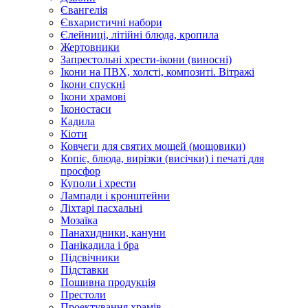
Євангелія
Євхаристичні набори
Єлейниці, літійні блюда, кропила
Жертовники
Запрестольні хрести-ікони (виносні)
Ікони на ПВХ, холсті, композиті. Вітражі
Ікони спускні
Ікони храмові
Іконостаси
Кадила
Кіоти
Ковчеги для святих мощей (мощовики)
Копіє, блюда, вирізки (висічки) і печаті для
просфор
Куполи і хрести
Лампади і кронштейни
Ліхтарі пасхальні
Мозаїка
Панахидники, кануни
Панікадила і бра
Підсвічники
Підставки
Пошивна продукція
Престоли
Проектування храмів