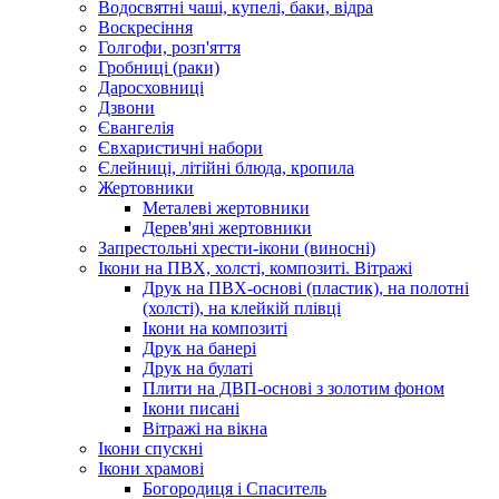
Водосвятні чаші, купелі, баки, відра
Воскресіння
Голгофи, розп'яття
Гробниці (раки)
Даросховниці
Дзвони
Євангелія
Євхаристичні набори
Єлейниці, літійні блюда, кропила
Жертовники
Металеві жертовники
Дерев'яні жертовники
Запрестольні хрести-ікони (виносні)
Ікони на ПВХ, холсті, композиті. Вітражі
Друк на ПВХ-основі (пластик), на полотні
(холсті), на клейкій плівці
Ікони на композиті
Друк на банері
Друк на булаті
Плити на ДВП-основі з золотим фоном
Ікони писані
Вітражі на вікна
Ікони спускні
Ікони храмові
Богородиця і Спаситель