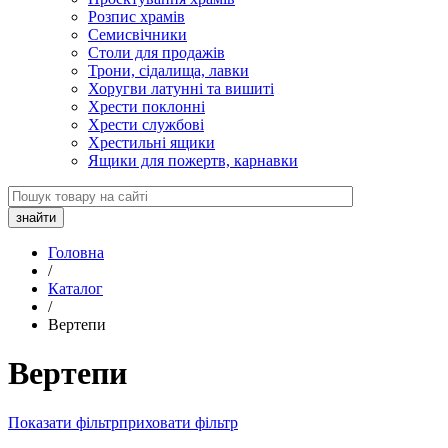
Розпис храмів
Семисвічники
Столи для продажів
Трони, сідалища, лавки
Хоругви латунні та вишиті
Хрести поклонні
Хрести службові
Хрестильні ящики
Ящики для пожертв, карнавки
Головна
/
Каталог
/
Вертепи
Вертепи
Показати фільтр
приховати фільтр