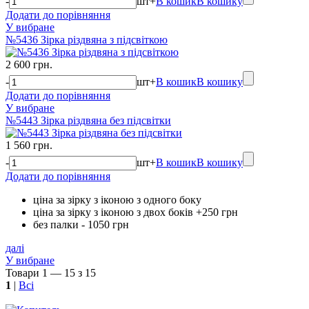
-
шт
+
В кошик
В кошику
Додати до порівняння
У вибране
№5436 Зірка різдвяна з підсвіткою
2 600 грн.
-
шт
+
В кошик
В кошику
Додати до порівняння
У вибране
№5443 Зірка різдвяна без підсвітки
1 560 грн.
-
шт
+
В кошик
В кошику
Додати до порівняння
ціна за зірку з іконою з одного боку
ціна за зірку з іконою з двох боків +250 грн
без палки - 1050 грн
далі
У вибране
Товари 1 — 15 з 15
1
|
Всі