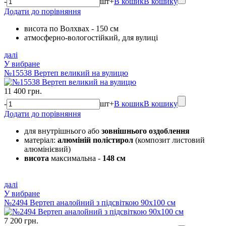
-
шт
+
В кошик
В кошику
Додати до порівняння
висота по Волхвах - 150 см
атмосферно-вологостійкий, для вулиці
далі
У вибране
№15538 Вертеп великий на вулицю
11 400 грн.
-
шт
+
В кошик
В кошику
Додати до порівняння
для внутрішнього або
зовнішнього оздоблення
матеріал:
алюміній полістирол
(композит листовий
алюмінієвий)
висота
максимальна
-
148 см
далі
У вибране
№2494 Вертеп аналойний з підсвіткою 90х100 см
7 200 грн.