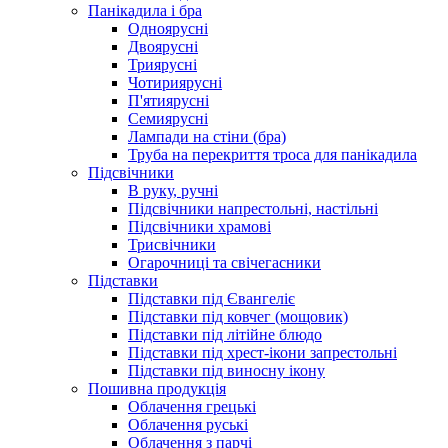
Панікадила і бра
Одноярусні
Двоярусні
Триярусні
Чотириярусні
П'ятиярусні
Семиярусні
Лампади на стіни (бра)
Труба на перекриття троса для панікадила
Підсвічники
В руку, ручні
Підсвічники напрестольні, настільні
Підсвічники храмові
Трисвічники
Огарочниці та свічегасники
Підставки
Підставки під Євангеліє
Підставки під ковчег (мощовик)
Підставки під літійне блюдо
Підставки під хрест-ікони запрестольні
Підставки під виносну ікону
Пошивна продукція
Облачення грецькі
Облачення руські
Облачення з парчі