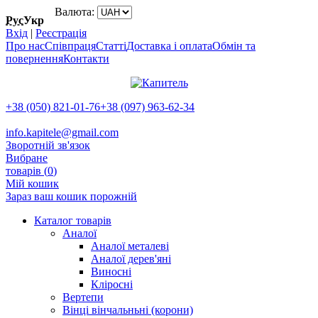
Валюта:
Рус
Укр
Вхід
|
Реєстрація
Про нас
Співпраця
Статті
Доставка і оплата
Обмін та
повернення
Контакти
+38 (050) 821-01-76
+38 (097) 963-62-34
info.kapitele@gmail.com
Зворотній зв'язок
Вибране
товарів (
0
)
Мій кошик
Зараз ваш кошик порожній
Каталог товарів
Аналої
Аналої металеві
Аналої дерев'яні
Виносні
Кліросні
Вертепи
Вінці вінчальньні (корони)