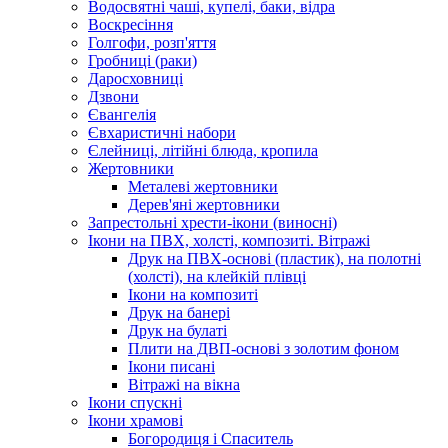
Водосвятні чаші, купелі, баки, відра
Воскресіння
Голгофи, розп'яття
Гробниці (раки)
Даросховниці
Дзвони
Євангелія
Євхаристичні набори
Єлейниці, літійні блюда, кропила
Жертовники
Металеві жертовники
Дерев'яні жертовники
Запрестольні хрести-ікони (виносні)
Ікони на ПВХ, холсті, композиті. Вітражі
Друк на ПВХ-основі (пластик), на полотні
(холсті), на клейкій плівці
Ікони на композиті
Друк на банері
Друк на булаті
Плити на ДВП-основі з золотим фоном
Ікони писані
Вітражі на вікна
Ікони спускні
Ікони храмові
Богородиця і Спаситель