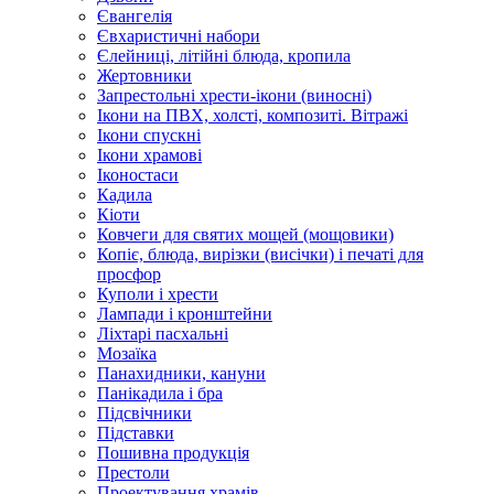
Євангелія
Євхаристичні набори
Єлейниці, літійні блюда, кропила
Жертовники
Запрестольні хрести-ікони (виносні)
Ікони на ПВХ, холсті, композиті. Вітражі
Ікони спускні
Ікони храмові
Іконостаси
Кадила
Кіоти
Ковчеги для святих мощей (мощовики)
Копіє, блюда, вирізки (висічки) і печаті для
просфор
Куполи і хрести
Лампади і кронштейни
Ліхтарі пасхальні
Мозаїка
Панахидники, кануни
Панікадила і бра
Підсвічники
Підставки
Пошивна продукція
Престоли
Проектування храмів