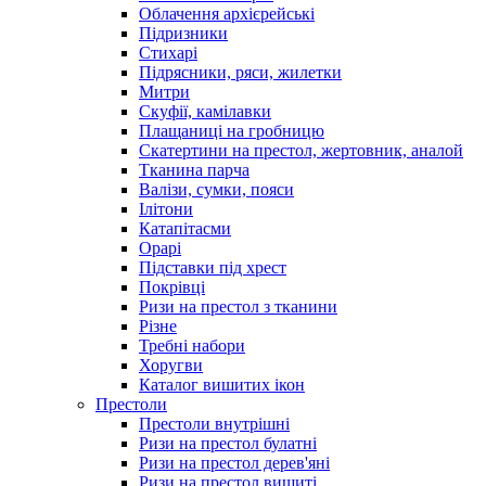
Облачення архієрейські
Підризники
Стихарі
Підрясники, ряси, жилетки
Митри
Скуфії, камілавки
Плащаниці на гробницю
Скатертини на престол, жертовник, аналой
Тканина парча
Валізи, сумки, пояси
Ілітони
Катапітасми
Орарі
Підставки під хрест
Покрівці
Ризи на престол з тканини
Різне
Требні набори
Хоругви
Каталог вишитих ікон
Престоли
Престоли внутрішні
Ризи на престол булатні
Ризи на престол дерев'яні
Ризи на престол вишиті