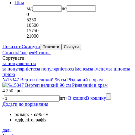
Ціна
від
до
0
5250
10500
15750
21000
Показати
Скинути
Список
Галерея
Вітрина
Сортувати:
за популярністю
за популярністю
за популярністю
за іменем
за іменем
за ціною
за
ціною
№15347 Вертеп великий 96 см Різдвяний в храм
4 250 грн.
-
шт
+
В кошик
В кошику
Додати до порівняння
розмір: 75х96 см
мдф, літографія
далі