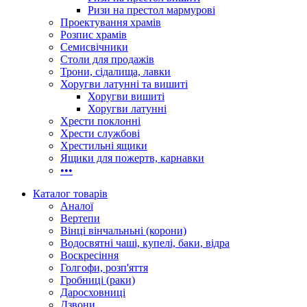
Ризи на престол мармурові
Проектування храмів
Розпис храмів
Семисвічники
Столи для продажів
Трони, сідалища, лавки
Хоругви латунні та вишиті
Хоругви вишиті
Хоругви латунні
Хрести поклонні
Хрести службові
Хрестильні ящики
Ящики для пожертв, карнавки
•••
Каталог товарів
Аналої
Вертепи
Вінці вінчальньні (корони)
Водосвятні чаші, купелі, баки, відра
Воскресіння
Голгофи, розп'яття
Гробниці (раки)
Даросховниці
Дзвони