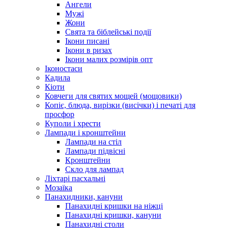
Ангели
Мужі
Жони
Свята та біблейські події
Ікони писані
Ікони в ризах
Ікони малих розмірів опт
Іконостаси
Кадила
Кіоти
Ковчеги для святих мощей (мощовики)
Копіє, блюда, вирізки (висічки) і печаті для
просфор
Куполи і хрести
Лампади і кронштейни
Лампади на стіл
Лампади підвісні
Кронштейни
Скло для лампад
Ліхтарі пасхальні
Мозаїка
Панахидники, кануни
Панахидні кришки на ніжці
Панахидні кришки, кануни
Панахидні столи