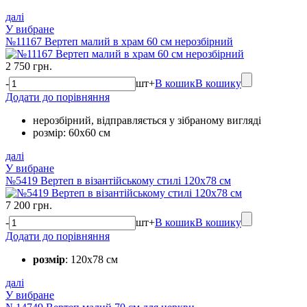
далі
У вибране
№11167 Вертеп малий в храм 60 см нерозбірний
2 750 грн.
-
шт
+
В кошик
В кошику
Додати до порівняння
нерозбірний, відправляється у зібраному вигляді
розмір: 60х60 см
далі
У вибране
№5419 Вертеп в візантійському стилі 120х78 см
7 200 грн.
-
шт
+
В кошик
В кошику
Додати до порівняння
розмір
: 120х78 см
далі
У вибране