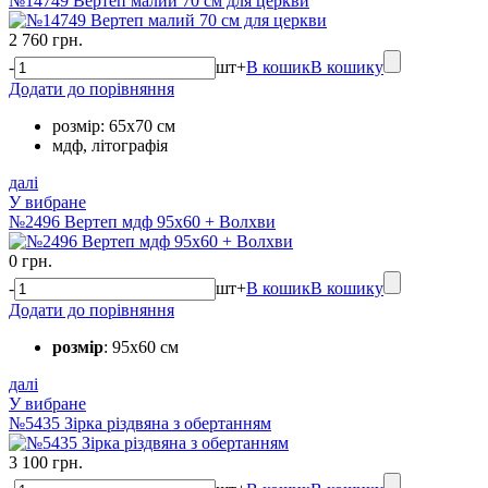
№14749 Вертеп малий 70 см для церкви
2 760 грн.
-
шт
+
В кошик
В кошику
Додати до порівняння
розмір: 65х70 см
мдф, літографія
далі
У вибране
№2496 Вертеп мдф 95х60 + Волхви
0 грн.
-
шт
+
В кошик
В кошику
Додати до порівняння
розмір
: 95х60 см
далі
У вибране
№5435 Зірка різдвяна з обертанням
3 100 грн.