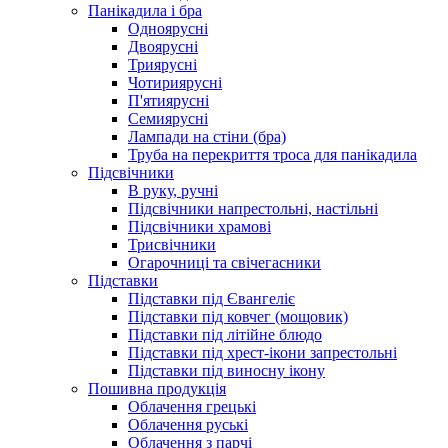
Панікадила і бра
Одноярусні
Двоярусні
Триярусні
Чотириярусні
П'ятиярусні
Семиярусні
Лампади на стіни (бра)
Труба на перекриття троса для панікадила
Підсвічники
В руку, ручні
Підсвічники напрестольні, настільні
Підсвічники храмові
Трисвічники
Огарочниці та свічегасники
Підставки
Підставки під Євангеліє
Підставки під ковчег (мощовик)
Підставки під літійне блюдо
Підставки під хрест-ікони запрестольні
Підставки під виносну ікону
Пошивна продукція
Облачення грецькі
Облачення руські
Облачення з парчі