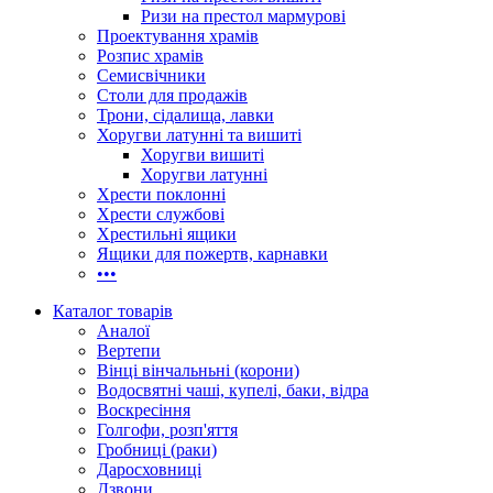
Ризи на престол мармурові
Проектування храмів
Розпис храмів
Семисвічники
Столи для продажів
Трони, сідалища, лавки
Хоругви латунні та вишиті
Хоругви вишиті
Хоругви латунні
Хрести поклонні
Хрести службові
Хрестильні ящики
Ящики для пожертв, карнавки
•••
Каталог товарів
Аналої
Вертепи
Вінці вінчальньні (корони)
Водосвятні чаші, купелі, баки, відра
Воскресіння
Голгофи, розп'яття
Гробниці (раки)
Даросховниці
Дзвони