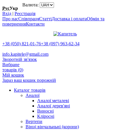
Валюта:
Рус
Укр
Вхід
|
Реєстрація
Про нас
Співпраця
Статті
Доставка і оплата
Обмін та
повернення
Контакти
+38 (050) 821-01-76
+38 (097) 963-62-34
info.kapitele@gmail.com
Зворотній зв'язок
Вибране
товарів (
0
)
Мій кошик
Зараз ваш кошик порожній
Каталог товарів
Аналої
Аналої металеві
Аналої дерев'яні
Виносні
Кліросні
Вертепи
Вінці вінчальньні (корони)