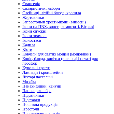
Євангелія
Євхаристичні набори
Єлейниці, літійні блюда, кропила
Жертовники
Запрестольні хрести-ікони (виносні)
Ікони на ПВХ, холсті, композиті. Вітражі
Ікони спускні
Ікони храмові
Іконостаси
Кадила
Кіоти
Ковчеги для святих мощей (мощовики)
Копіє, блюда, вирізки (висічки) і печаті для
просфор
Куполи і хрести
Лампади і кронштейни
Ліхтарі пасхальні
Мозаїка
Панахидники, кануни
Панікадила і бра
Підсвічники
Підставки
Пошивна продукція
Престоли
Проектування храмів