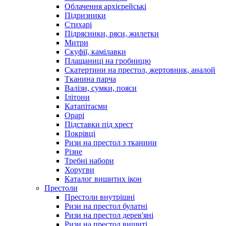
Облачення архієрейські
Підризники
Стихарі
Підрясники, ряси, жилетки
Митри
Скуфії, камілавки
Плащаниці на гробницю
Скатертини на престол, жертовник, аналой
Тканина парча
Валізи, сумки, пояси
Ілітони
Катапітасми
Орарі
Підставки під хрест
Покрівці
Ризи на престол з тканини
Різне
Требні набори
Хоругви
Каталог вишитих ікон
Престоли
Престоли внутрішні
Ризи на престол булатні
Ризи на престол дерев'яні
Ризи на престол вишиті