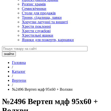
Розпис храмів
Семисвічники
Столи для продажів
Трони, сідалища, лавки
Хоругви латунні та вишиті
Хрести поклонні
Хрести службові
Хрестильні ящики
Ящики для пожертв, карнавки
Головна
/
Каталог
/
Вертепи
/
№2496 Вертеп мдф 95х60 + Волхви
№2496 Вертеп мдф 95х60 +
Волхви