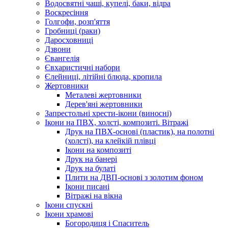
Водосвятні чаші, купелі, баки, відра
Воскресіння
Голгофи, розп'яття
Гробниці (раки)
Даросховниці
Дзвони
Євангелія
Євхаристичні набори
Єлейниці, літійні блюда, кропила
Жертовники
Металеві жертовники
Дерев'яні жертовники
Запрестольні хрести-ікони (виносні)
Ікони на ПВХ, холсті, композиті. Вітражі
Друк на ПВХ-основі (пластик), на полотні
(холсті), на клейкій плівці
Ікони на композиті
Друк на банері
Друк на булаті
Плити на ДВП-основі з золотим фоном
Ікони писані
Вітражі на вікна
Ікони спускні
Ікони храмові
Богородиця і Спаситель