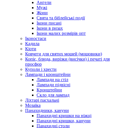
Ангели
Мужі
Жони
Свята та біблейські події
Ікони писані
Ікони в ризах
Ікони малих розмірів опт
Іконостаси
Кадила
Кіоти
Ковчеги для святих мощей (мощовики)
Копіє, блюда, вирізки (висічки) і печаті для
просфор
Куполи і хрести
Лампади і кронштейни
Лампади на стіл
Лампади підвісні
Кронштейни
Скло для лампад
Ліхтарі пасхальні
Мозаїка
Панахидники, кануни
Панахидні кришки на ніжці
Панахидні кришки, кануни
Панахидні столи