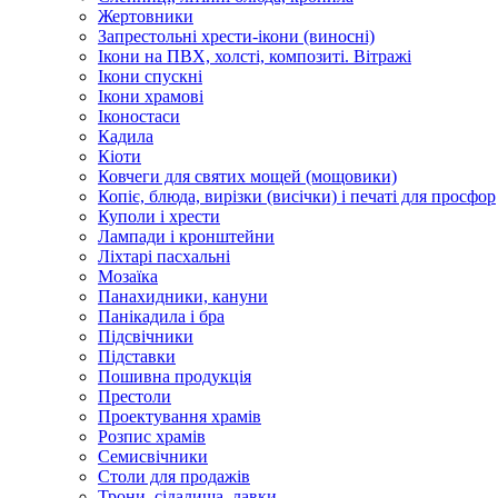
Жертовники
Запрестольні хрести-ікони (виносні)
Ікони на ПВХ, холсті, композиті. Вітражі
Ікони спускні
Ікони храмові
Іконостаси
Кадила
Кіоти
Ковчеги для святих мощей (мощовики)
Копіє, блюда, вирізки (висічки) і печаті для просфор
Куполи і хрести
Лампади і кронштейни
Ліхтарі пасхальні
Мозаїка
Панахидники, кануни
Панікадила і бра
Підсвічники
Підставки
Пошивна продукція
Престоли
Проектування храмів
Розпис храмів
Семисвічники
Столи для продажів
Трони, сідалища, лавки