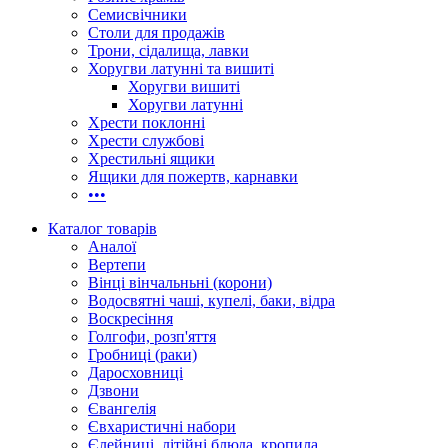
Семисвічники
Столи для продажів
Трони, сідалища, лавки
Хоругви латунні та вишиті
Хоругви вишиті
Хоругви латунні
Хрести поклонні
Хрести службові
Хрестильні ящики
Ящики для пожертв, карнавки
•••
Каталог товарів
Аналої
Вертепи
Вінці вінчальньні (корони)
Водосвятні чаші, купелі, баки, відра
Воскресіння
Голгофи, розп'яття
Гробниці (раки)
Даросховниці
Дзвони
Євангелія
Євхаристичні набори
Єлейниці, літійні блюда, кропила