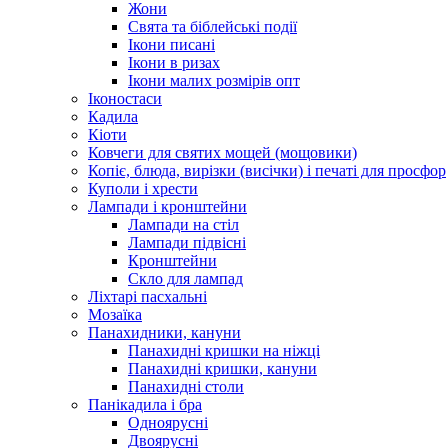
Жони
Свята та біблейські події
Ікони писані
Ікони в ризах
Ікони малих розмірів опт
Іконостаси
Кадила
Кіоти
Ковчеги для святих мощей (мощовики)
Копіє, блюда, вирізки (висічки) і печаті для просфор
Куполи і хрести
Лампади і кронштейни
Лампади на стіл
Лампади підвісні
Кронштейни
Скло для лампад
Ліхтарі пасхальні
Мозаїка
Панахидники, кануни
Панахидні кришки на ніжці
Панахидні кришки, кануни
Панахидні столи
Панікадила і бра
Одноярусні
Двоярусні