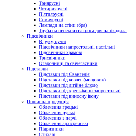
Триярусні
Чотириярусні
П'ятиярусні
Семиярусні
Лампади на стіни (бра)
Труба на перекриття троса для панікадила
Підсвічники
В руку, ручні
Підсвічники напрестольні, настільні
Підсвічники храмові
Трисвічники
Огарочниці та свічегасники
Підставки
Підставки під Євангеліє
Підставки під ковчег (мощовик)
Підставки під літійне блюдо
Підставки під хрест-ікони запрестольні
Підставки під виносну ікону
Пошивна продукція
Облачення грецькі
Облачення руські
Облачення з парчі
Облачення архієрейські
Підризники
Стихарі