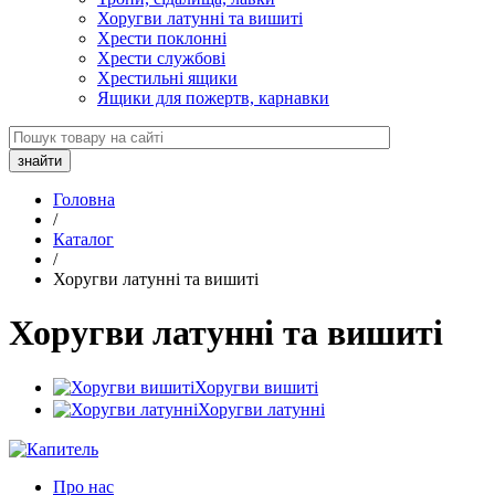
Хоругви латунні та вишиті
Хрести поклонні
Хрести службові
Хрестильні ящики
Ящики для пожертв, карнавки
Головна
/
Каталог
/
Хоругви латунні та вишиті
Хоругви латунні та вишиті
Хоругви вишиті
Хоругви латунні
Про нас