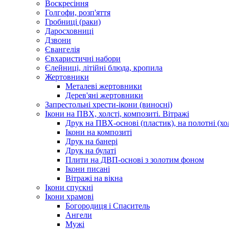
Воскресіння
Голгофи, розп'яття
Гробниці (раки)
Даросховниці
Дзвони
Євангелія
Євхаристичні набори
Єлейниці, літійні блюда, кропила
Жертовники
Металеві жертовники
Дерев'яні жертовники
Запрестольні хрести-ікони (виносні)
Ікони на ПВХ, холсті, композиті. Вітражі
Друк на ПВХ-основі (пластик), на полотні (хол
Ікони на композиті
Друк на банері
Друк на булаті
Плити на ДВП-основі з золотим фоном
Ікони писані
Вітражі на вікна
Ікони спускні
Ікони храмові
Богородиця і Спаситель
Ангели
Мужі