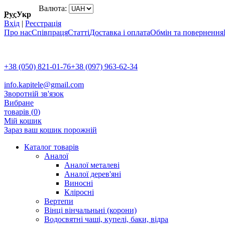
Валюта:
Рус
Укр
Вхід
|
Реєстрація
Про нас
Співпраця
Статті
Доставка і оплата
Обмін та повернення
+38 (050) 821-01-76
+38 (097) 963-62-34
info.kapitele@gmail.com
Зворотній зв'язок
Вибране
товарів (
0
)
Мій кошик
Зараз ваш кошик порожній
Каталог товарів
Аналої
Аналої металеві
Аналої дерев'яні
Виносні
Кліросні
Вертепи
Вінці вінчальньні (корони)
Водосвятні чаші, купелі, баки, відра