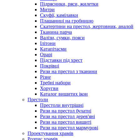
Підрясники, ряси, жилетки
Митри
Скуфії, камілавки
Плащаниці на гробницю
Скатертини на престол, жертовник, аналой
Тканина парча
Валізи, сумки, пояси
Ілітони
Катапітасми
Орарі
Підставки під хрест
Покрівці
Ризи на престол з тканини
Різне
Требні набори
Хоругви
Каталог вишитих ікон
Престоли
Престоли внутрішні
Ризи на престол булатні
Ризи на престол дерев'яні
Ризи на престол вишиті
Ризи на престол мармурові
Проектування храмів
Розпис храмів