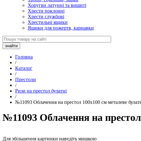
Хоругви латунні та вишиті
Хрести поклонні
Хрести службові
Хрестильні ящики
Ящики для пожертв, карнавки
Головна
/
Каталог
/
Престоли
/
Ризи на престол булатні
/
№11093 Облачення на престол 100х100 см металеве булат
№11093 Облачення на престол 
Для збільшення картинки наведіть мишкою