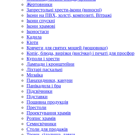
Жертовники
Запрестольні хрести-ікони (виносні)
Ікони на ПВХ, холсті, композиті. Вітражі
Ікони спускні
Ікони храмові
Іконостаси
Кадила
Кіоти
Ковчеги для святих мощей (мощовики)
Копіє, блюда, вирізки (висічки) і печаті для просфор
Куполи і хрести
Лампади і кронштейни
Ліхтарі пасхальні
Мозаїка
Панахидники, кануни
Панікадила і бра
Підсвічники
Підставки
Пошивна продукція
Престоли
Проектування храмів
Розпис храмів
Семисвічники
Столи для продажів
Трони, сідалища, лавки