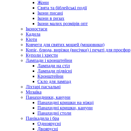
Жони
Свята та біблейські події
Ікони писані
Ікони в ризах
Ікони малих розмірів опт
Іконостаси
Кадила
Кіоти
Ковчеги для святих мощей (мощовики)
Копіє, блюда, вирізки (висічки) і печаті для просфор
Куполи і хрести
Лампади і кронштейни
Лампади на стіл
Лампади підвісні
Кронштейни
Скло для лампад
Ліхтарі пасхальні
Мозаїка
Панахидники, кануни
Панахидні кришки на ніжці
Панахидні кришки, кануни
Панахидні столи
Панікадила і бра
Одноярусні
Двоярусні