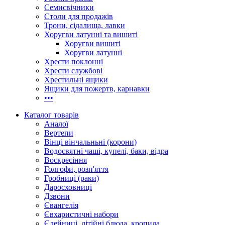
Семисвічники
Столи для продажів
Трони, сідалища, лавки
Хоругви латунні та вишиті
Хоругви вишиті
Хоругви латунні
Хрести поклонні
Хрести службові
Хрестильні ящики
Ящики для пожертв, карнавки
•••
Каталог товарів
Аналої
Вертепи
Вінці вінчальньні (корони)
Водосвятні чаші, купелі, баки, відра
Воскресіння
Голгофи, розп'яття
Гробниці (раки)
Даросховниці
Дзвони
Євангелія
Євхаристичні набори
Єлейниці, літійні блюда, кропила