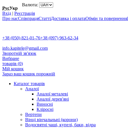
Валюта:
Рус
Укр
Вхід
|
Реєстрація
Про нас
Співпраця
Статті
Доставка і оплата
Обмін та повернення
+38 (050) 821-01-76
+38 (097) 963-62-34
info.kapitele@gmail.com
Зворотній зв'язок
Вибране
товарів (
0
)
Мій кошик
Зараз ваш кошик порожній
Каталог товарів
Аналої
Аналої металеві
Аналої дерев'яні
Виносні
Кліросні
Вертепи
Вінці вінчальньні (корони)
Водосвятні чаші, купелі, баки, відра