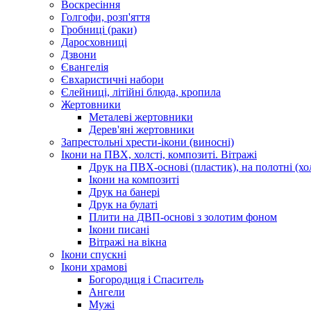
Воскресіння
Голгофи, розп'яття
Гробниці (раки)
Даросховниці
Дзвони
Євангелія
Євхаристичні набори
Єлейниці, літійні блюда, кропила
Жертовники
Металеві жертовники
Дерев'яні жертовники
Запрестольні хрести-ікони (виносні)
Ікони на ПВХ, холсті, композиті. Вітражі
Друк на ПВХ-основі (пластик), на полотні (хол
Ікони на композиті
Друк на банері
Друк на булаті
Плити на ДВП-основі з золотим фоном
Ікони писані
Вітражі на вікна
Ікони спускні
Ікони храмові
Богородиця і Спаситель
Ангели
Мужі