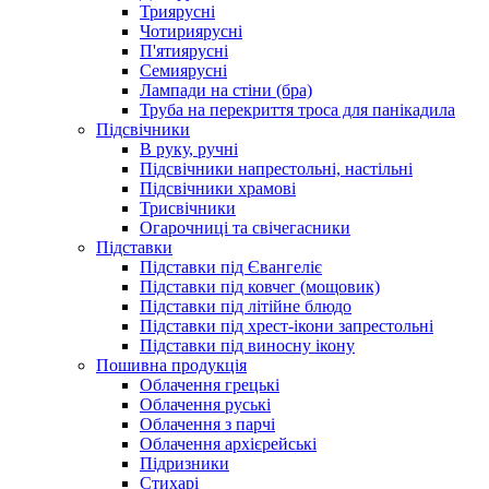
Триярусні
Чотириярусні
П'ятиярусні
Семиярусні
Лампади на стіни (бра)
Труба на перекриття троса для панікадила
Підсвічники
В руку, ручні
Підсвічники напрестольні, настільні
Підсвічники храмові
Трисвічники
Огарочниці та свічегасники
Підставки
Підставки під Євангеліє
Підставки під ковчег (мощовик)
Підставки під літійне блюдо
Підставки під хрест-ікони запрестольні
Підставки під виносну ікону
Пошивна продукція
Облачення грецькі
Облачення руські
Облачення з парчі
Облачення архієрейські
Підризники
Стихарі