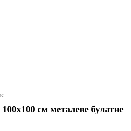
не
100х100 см металеве булатне