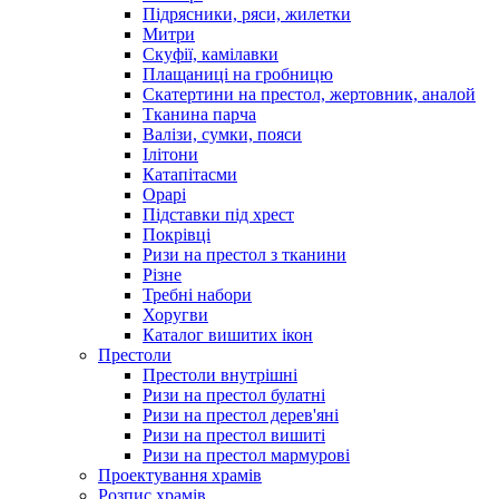
Підрясники, ряси, жилетки
Митри
Скуфії, камілавки
Плащаниці на гробницю
Скатертини на престол, жертовник, аналой
Тканина парча
Валізи, сумки, пояси
Ілітони
Катапітасми
Орарі
Підставки під хрест
Покрівці
Ризи на престол з тканини
Різне
Требні набори
Хоругви
Каталог вишитих ікон
Престоли
Престоли внутрішні
Ризи на престол булатні
Ризи на престол дерев'яні
Ризи на престол вишиті
Ризи на престол мармурові
Проектування храмів
Розпис храмів