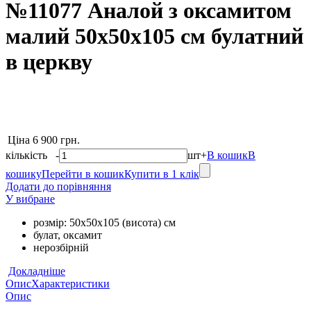
№11077 Аналой з оксамитом
малий 50х50х105 см булатний
в церкву
Ціна
6 900 грн.
кількість
-
шт
+
В кошик
В
кошику
Перейти в кошик
Купити в 1 клік
Додати до порівняння
У вибране
розмір: 50х50х105 (висота) см
булат, оксамит
нерозбірній
Докладніше
Опис
Характеристики
Опис