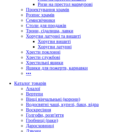
Ризи на престол мармурові
Проектування храмів
Розпис храмів
Семисвічники
Столи для продажів
Трони, сідалища, лавки
Хоругви латунні та вишиті
Хоругви вишиті
Хоругви латунні
Хрести поклонні
Хрести службові
Хрестильні ящики
Ящики для пожертв, карнавки
•••
Каталог товарів
Аналої
Вертепи
Вінці вінчальньні (корони)
Водосвятні чаші, купелі, баки, відра
Воскресіння
Голгофи, розп'яття
Гробниці (раки)
Даросховниці
Дзвони