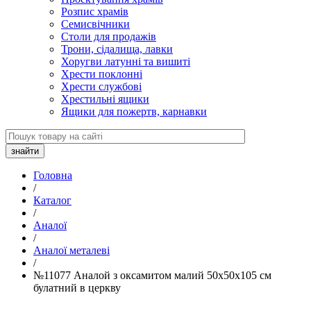
Розпис храмів
Семисвічники
Столи для продажів
Трони, сідалища, лавки
Хоругви латунні та вишиті
Хрести поклонні
Хрести службові
Хрестильні ящики
Ящики для пожертв, карнавки
Головна
/
Каталог
/
Аналої
/
Аналої металеві
/
№11077 Аналой з оксамитом малий 50х50х105 см
булатний в церкву