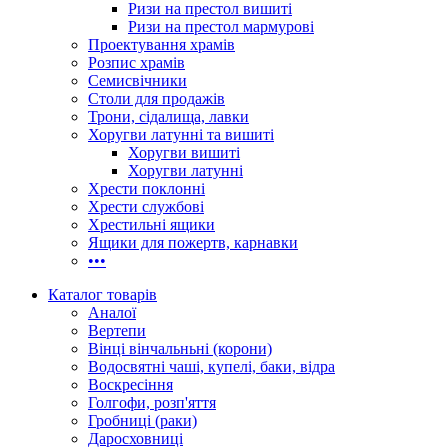
Ризи на престол вишиті
Ризи на престол мармурові
Проектування храмів
Розпис храмів
Семисвічники
Столи для продажів
Трони, сідалища, лавки
Хоругви латунні та вишиті
Хоругви вишиті
Хоругви латунні
Хрести поклонні
Хрести службові
Хрестильні ящики
Ящики для пожертв, карнавки
•••
Каталог товарів
Аналої
Вертепи
Вінці вінчальньні (корони)
Водосвятні чаші, купелі, баки, відра
Воскресіння
Голгофи, розп'яття
Гробниці (раки)
Даросховниці