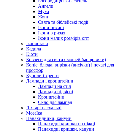
Богородиця і Спаситель
Ангели
Мужі
Жони
Свята та біблейські події
Ікони писані
Ікони в ризах
Ікони малих розмірів опт
Іконостаси
Кадила
Кіоти
Ковчеги для святих мощей (мощовики)
Копіє, блюда, вирізки (висічки) і печаті для
просфор
Куполи і хрести
Лампади і кронштейни
Лампади на стіл
Лампади підвісні
Кронштейни
Скло для лампад
Ліхтарі пасхальні
Мозаїка
Панахидники, кануни
Панахидні кришки на ніжці
Панахидні кришки, кануни