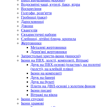
Вінці вінчальньні (корони)
Водосвятні чаші, купелі, баки, відра
Воскресіння
Голгофи, розп'яття
Гробниці (раки)
Даросховниці
Дзвони
Євангелія
Євхаристичні набори
Єлейниці, літійні блюда, кропила
Жертовники
Металеві жертовники
Дерев'яні жертовники
Запрестольні хрести-ікони (виносні)
Ікони на ПВХ, холсті, композиті. Вітражі
Друк на ПВХ-основі (пластик), на полотні
(холсті), на клейкій плівці
Ікони на композиті
Друк на банері
Друк на булаті
Плити на ДВП-основі з золотим фоном
Ікони писані
Вітражі на вікна
Ікони спускні
Ікони храмові