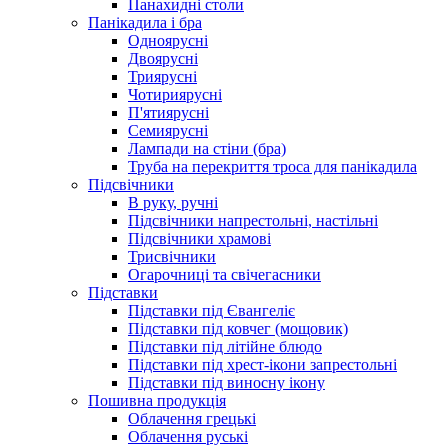
Панахидні столи
Панікадила і бра
Одноярусні
Двоярусні
Триярусні
Чотириярусні
П'ятиярусні
Семиярусні
Лампади на стіни (бра)
Труба на перекриття троса для панікадила
Підсвічники
В руку, ручні
Підсвічники напрестольні, настільні
Підсвічники храмові
Трисвічники
Огарочниці та свічегасники
Підставки
Підставки під Євангеліє
Підставки під ковчег (мощовик)
Підставки під літійне блюдо
Підставки під хрест-ікони запрестольні
Підставки під виносну ікону
Пошивна продукція
Облачення грецькі
Облачення руські