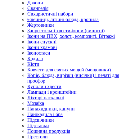
Дзвони
Євангелія
Євхаристичні набори
Єлейниці, літійні блюда, кропила
Жертовники
Запрестольні хрести-ікони (виносні)
Ікони на ПВХ, холсті, композиті. Вітражі
Ікони спускні
Ікони храмові
Іконостаси
Кадила
Кіоти
Ковчеги для святих мощей (мощовики)
Копіє, блюда, вирізки (висічки) і печаті для
просфор
Куполи і хрести
Лампади і кронштейни
Ліхтарі пасхальні
Мозаїка
Панахидники, кануни
Панікадила і бра
Підсвічники
Підставки
Пошивна продукція
Престоли