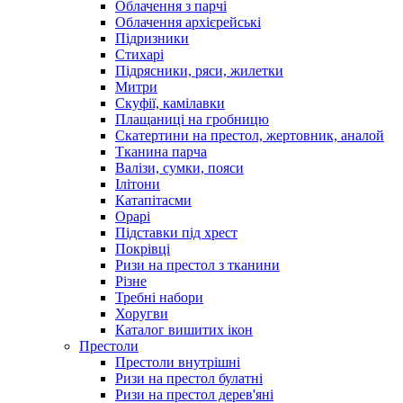
Облачення з парчі
Облачення архієрейські
Підризники
Стихарі
Підрясники, ряси, жилетки
Митри
Скуфії, камілавки
Плащаниці на гробницю
Скатертини на престол, жертовник, аналой
Тканина парча
Валізи, сумки, пояси
Ілітони
Катапітасми
Орарі
Підставки під хрест
Покрівці
Ризи на престол з тканини
Різне
Требні набори
Хоругви
Каталог вишитих ікон
Престоли
Престоли внутрішні
Ризи на престол булатні
Ризи на престол дерев'яні