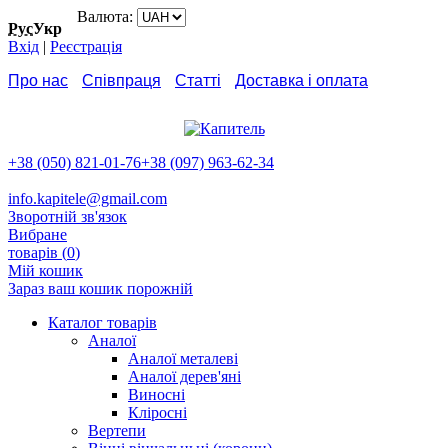
Валюта:
Рус
Укр
Вхід
|
Реєстрація
Про нас
Співпраця
Статті
Доставка і оплата
Обмін та повернення
Контакти
+38 (050) 821-01-76
+38 (097) 963-62-34
info.kapitele@gmail.com
Зворотній зв'язок
Вибране
товарів (
0
)
Мій кошик
Зараз ваш кошик порожній
Каталог товарів
Аналої
Аналої металеві
Аналої дерев'яні
Виносні
Кліросні
Вертепи