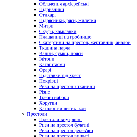
Облачення архієрейські
Підризники
Стихарі
Підрясники, ряси, жилетки
Митри
Скуфії, камілавки
Плащаниці на гробницю
Скатертини на престол, жертовник, аналой
Тканина парча
Валізи, сумки, пояси
Ілітони
Катапітасми
Орарі
Підставки під хрест
Покрівці
Ризи на престол з тканини
Різне
Требні набори
Хоругви
Каталог вишитих ікон
Престоли
Престоли внутрішні
Ризи на престол булатні
Ризи на престол дерев'яні
Ризи на престол вишиті