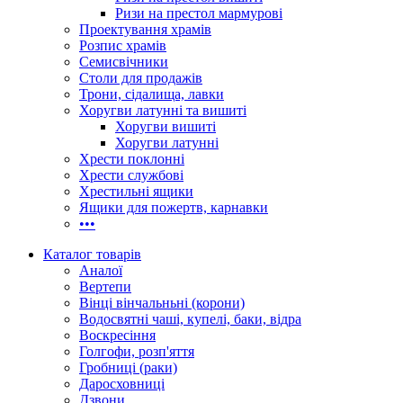
Ризи на престол мармурові
Проектування храмів
Розпис храмів
Семисвічники
Столи для продажів
Трони, сідалища, лавки
Хоругви латунні та вишиті
Хоругви вишиті
Хоругви латунні
Хрести поклонні
Хрести службові
Хрестильні ящики
Ящики для пожертв, карнавки
•••
Каталог товарів
Аналої
Вертепи
Вінці вінчальньні (корони)
Водосвятні чаші, купелі, баки, відра
Воскресіння
Голгофи, розп'яття
Гробниці (раки)
Даросховниці
Дзвони