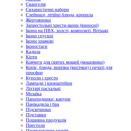
Євангелія
Євхаристичні набори
Єлейниці, літійні блюда, кропила
Жертовники
Запрестольні хрести-ікони (виносні)
Ікони на ПВХ, холсті, композиті. Вітражі
Ікони спускні
Ікони храмові
Іконостаси
Кадила
Кіоти
Ковчеги для святих мощей (мощовики)
Копіє, блюда, вирізки (висічки) і печаті для
просфор
Куполи і хрести
Лампади і кронштейни
Ліхтарі пасхальні
Мозаїка
Панахидники, кануни
Панікадила і бра
Підсвічники
Підставки
Пошивна продукція
Престоли
Проектування храмів