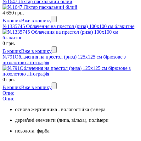
№1647 Ліхтар пасхальний білий
4 650 грн.
В кошик
Вже в кошику
№1335745 Облачення на престол (риза) 100х100 см блакитне
0 грн.
В кошик
Вже в кошику
№791Облачення на престол (риза) 125х125 см бірюзове з
позолотою літографія
0 грн.
В кошик
Вже в кошику
Опис
Опис
основа жертовника - вологостійка фанера
дерев'яні елементи (липа, вільха), полімери
позолота, фарба