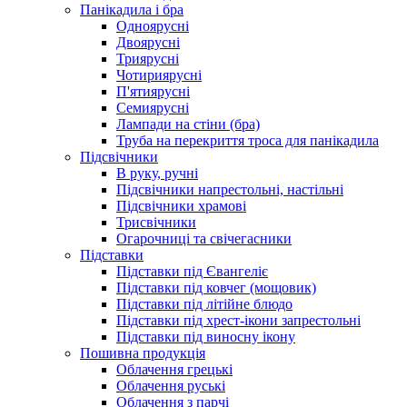
Панікадила і бра
Одноярусні
Двоярусні
Триярусні
Чотириярусні
П'ятиярусні
Семиярусні
Лампади на стіни (бра)
Труба на перекриття троса для панікадила
Підсвічники
В руку, ручні
Підсвічники напрестольні, настільні
Підсвічники храмові
Трисвічники
Огарочниці та свічегасники
Підставки
Підставки під Євангеліє
Підставки під ковчег (мощовик)
Підставки під літійне блюдо
Підставки під хрест-ікони запрестольні
Підставки під виносну ікону
Пошивна продукція
Облачення грецькі
Облачення руські
Облачення з парчі