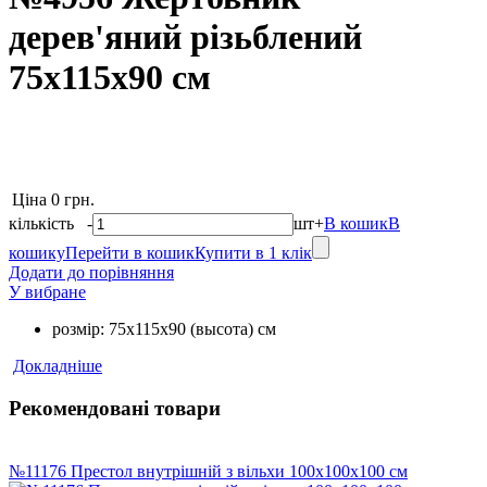
дерев'яний різьблений
75х115х90 см
Ціна
0 грн.
кількість
-
шт
+
В кошик
В
кошику
Перейти в кошик
Купити в 1 клік
Додати до порівняння
У вибране
розмір: 75х115х90 (высота) см
Докладніше
Рекомендовані товари
№11176 Престол внутрішній з вільхи 100х100х100 см