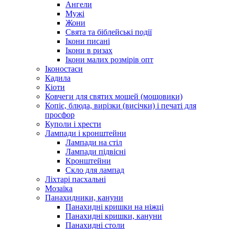
Ангели
Мужі
Жони
Свята та біблейські події
Ікони писані
Ікони в ризах
Ікони малих розмірів опт
Іконостаси
Кадила
Кіоти
Ковчеги для святих мощей (мощовики)
Копіє, блюда, вирізки (висічки) і печаті для
просфор
Куполи і хрести
Лампади і кронштейни
Лампади на стіл
Лампади підвісні
Кронштейни
Скло для лампад
Ліхтарі пасхальні
Мозаїка
Панахидники, кануни
Панахидні кришки на ніжці
Панахидні кришки, кануни
Панахидні столи