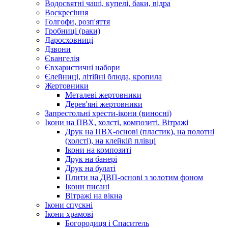
Водосвятні чаші, купелі, баки, відра
Воскресіння
Голгофи, розп'яття
Гробниці (раки)
Даросховниці
Дзвони
Євангелія
Євхаристичні набори
Єлейниці, літійні блюда, кропила
Жертовники
Металеві жертовники
Дерев'яні жертовники
Запрестольні хрести-ікони (виносні)
Ікони на ПВХ, холсті, композиті. Вітражі
Друк на ПВХ-основі (пластик), на полотні
(холсті), на клейкій плівці
Ікони на композиті
Друк на банері
Друк на булаті
Плити на ДВП-основі з золотим фоном
Ікони писані
Вітражі на вікна
Ікони спускні
Ікони храмові
Богородиця і Спаситель