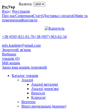
Валюта:
Рус
Укр
Вхід
|
Реєстрація
Про нас
Співпраця
Статті
Доставка і оплата
Обмін та
повернення
Контакти
+38 (050) 821-01-76
+38 (097) 963-62-34
info.kapitele@gmail.com
Зворотній зв'язок
Вибране
товарів (
0
)
Мій кошик
Зараз ваш кошик порожній
Каталог товарів
Аналої
Аналої металеві
Аналої дерев'яні
Виносні
Кліросні
Вертепи
Вінці вінчальньні (корони)