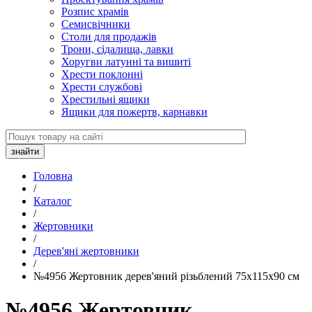
Розпис храмів
Семисвічники
Столи для продажів
Трони, сідалища, лавки
Хоругви латунні та вишиті
Хрести поклонні
Хрести службові
Хрестильні ящики
Ящики для пожертв, карнавки
Головна
/
Каталог
/
Жертовники
/
Дерев'яні жертовники
/
№4956 Жертовник дерев'яний різьблений 75х115х90 см
№4956 Жертовник