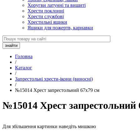
Хоругви латунні та вишиті
Хрести поклонні
Хрести службові
Хрестильні ящики
Ящики для пожертв, карнавки
Головна
/
Каталог
/
Запрестольні хрести-ікони (виносні)
/
№15014 Хрест запрестольний 67х79 см
№15014 Хрест запрестольний 
Для збільшення картинки наведіть мишкою