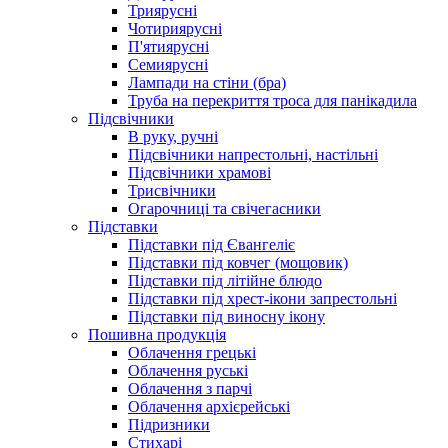
Триярусні
Чотириярусні
П'ятиярусні
Семиярусні
Лампади на стіни (бра)
Труба на перекриття троса для панікадила
Підсвічники
В руку, ручні
Підсвічники напрестольні, настільні
Підсвічники храмові
Трисвічники
Огарочниці та свічегасники
Підставки
Підставки під Євангеліє
Підставки під ковчег (мощовик)
Підставки під літійне блюдо
Підставки під хрест-ікони запрестольні
Підставки під виносну ікону
Пошивна продукція
Облачення грецькі
Облачення руські
Облачення з парчі
Облачення архієрейські
Підризники
Стихарі