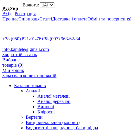
Валюта:
Рус
Укр
Вхід
|
Реєстрація
Про нас
Співпраця
Статті
Доставка і оплата
Обмін та повернення
+38 (050) 821-01-76
+38 (097) 963-62-34
info.kapitele@gmail.com
Зворотній зв'язок
Вибране
товарів (
0
)
Мій кошик
Зараз ваш кошик порожній
Каталог товарів
Аналої
Аналої металеві
Аналої дерев'яні
Виносні
Кліросні
Вертепи
Вінці вінчальньні (корони)
Водосвятні чаші, купелі, баки, відра