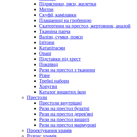
Підрясники, ряси, жилетки
Митри
Скуфії, камілавки
Плащаниці на гробницю
Скатертини на престол, жертовник, аналой
Тканина парча
Валізи, сумки, пояси
Ілітони
Катапітасми
Орарі
Підставки під хрест
Покрівці
Ризи на престол з тканини
Різне
Требні набори
Хоругви
Каталог вишитих ікон
Престоли
Престоли внутрішні
Ризи на престол булатні
Ризи на престол дерев'яні
Ризи на престол вишиті
Ризи на престол мармурові
Проектування храмів
Розпис храмів