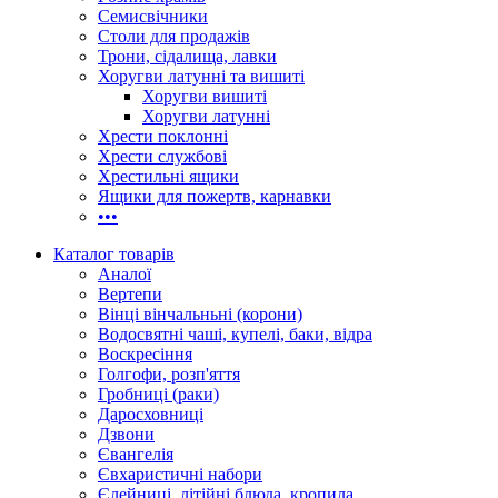
Семисвічники
Столи для продажів
Трони, сідалища, лавки
Хоругви латунні та вишиті
Хоругви вишиті
Хоругви латунні
Хрести поклонні
Хрести службові
Хрестильні ящики
Ящики для пожертв, карнавки
•••
Каталог товарів
Аналої
Вертепи
Вінці вінчальньні (корони)
Водосвятні чаші, купелі, баки, відра
Воскресіння
Голгофи, розп'яття
Гробниці (раки)
Даросховниці
Дзвони
Євангелія
Євхаристичні набори
Єлейниці, літійні блюда, кропила