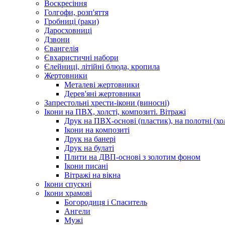
Воскресіння
Голгофи, розп'яття
Гробниці (раки)
Даросховниці
Дзвони
Євангелія
Євхаристичні набори
Єлейниці, літійні блюда, кропила
Жертовники
Металеві жертовники
Дерев'яні жертовники
Запрестольні хрести-ікони (виносні)
Ікони на ПВХ, холсті, композиті. Вітражі
Друк на ПВХ-основі (пластик), на полотні (хол
Ікони на композиті
Друк на банері
Друк на булаті
Плити на ДВП-основі з золотим фоном
Ікони писані
Вітражі на вікна
Ікони спускні
Ікони храмові
Богородиця і Спаситель
Ангели
Мужі