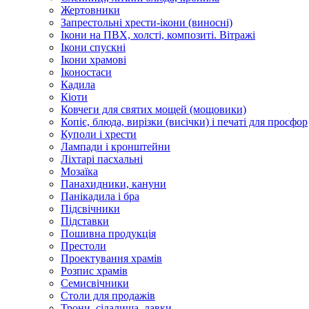
Жертовники
Запрестольні хрести-ікони (виносні)
Ікони на ПВХ, холсті, композиті. Вітражі
Ікони спускні
Ікони храмові
Іконостаси
Кадила
Кіоти
Ковчеги для святих мощей (мощовики)
Копіє, блюда, вирізки (висічки) і печаті для просфор
Куполи і хрести
Лампади і кронштейни
Ліхтарі пасхальні
Мозаїка
Панахидники, кануни
Панікадила і бра
Підсвічники
Підставки
Пошивна продукція
Престоли
Проектування храмів
Розпис храмів
Семисвічники
Столи для продажів
Трони, сідалища, лавки