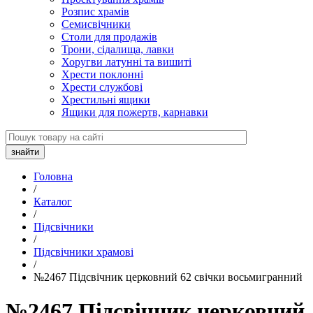
Розпис храмів
Семисвічники
Столи для продажів
Трони, сідалища, лавки
Хоругви латунні та вишиті
Хрести поклонні
Хрести службові
Хрестильні ящики
Ящики для пожертв, карнавки
Головна
/
Каталог
/
Підсвічники
/
Підсвічники храмові
/
№2467 Підсвічник церковний 62 свічки восьмигранний
№2467 Підсвічник церковний