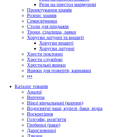
Ризи на престол мармурові
Проектування храмів
Розпис храмів
Семисвічники
Столи для продажів
Трони, сідалища, лавки
Хоругви латунні та вишиті
Хоругви вишиті
Хоругви латунні
Хрести поклонні
Хрести службові
Хрестильні ящики
Ящики для пожертв, карнавки
•••
Каталог товарів
Аналої
Вертепи
Вінці вінчальньні (корони)
Водосвятні чаші, купелі, баки, відра
Воскресіння
Голгофи, розп'яття
Гробниці (раки)
Даросховниці
Дзвони