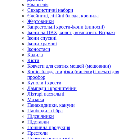
Євангелія
Євхаристичні набори
Єлейниці, літійні блюда, кропила
Жертовники
Запрестольні хрести-ікони (виносні)
Ікони на ПВХ, холсті, композиті. Вітражі
Ікони спускні
Ікони храмові
Іконостаси
Кадила
Кіоти
Ковчеги для святих мощей (мощовики)
Копіє, блюда, вирізки (висічки) і печаті для
просфор
Куполи і хрести
Лампади і кронштейни
Ліхтарі пасхальні
Мозаїка
Панахидники, кануни
Панікадила і бра
Підсвічники
Підставки
Пошивна продукція
Престоли
Проектування храмів