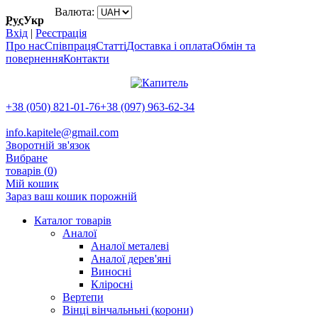
Валюта:
Рус
Укр
Вхід
|
Реєстрація
Про нас
Співпраця
Статті
Доставка і оплата
Обмін та
повернення
Контакти
+38 (050) 821-01-76
+38 (097) 963-62-34
info.kapitele@gmail.com
Зворотній зв'язок
Вибране
товарів (
0
)
Мій кошик
Зараз ваш кошик порожній
Каталог товарів
Аналої
Аналої металеві
Аналої дерев'яні
Виносні
Кліросні
Вертепи
Вінці вінчальньні (корони)