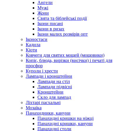
Ангели
Мужі
Жони
Свята та біблейські події
Ікони писані
Ікони в ризах
Ікони малих розмірів опт
Іконостаси
Кадила
Кіоти
Ковчеги для святих мощей (мощовики)
Копіє, блюда, вирізки (висічки) і печаті для
просфор
Куполи і хрести
Лампади і кронштейни
Лампади на стіл
Лампади підвісні
Кронштейни
Скло для лампад
Ліхтарі пасхальні
Мозаїка
Панахидники, кануни
Панахидні кришки на ніжці
Панахидні кришки, кануни
Панахидні столи