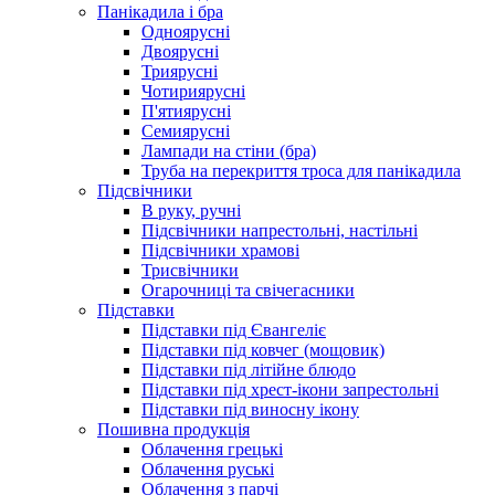
Панікадила і бра
Одноярусні
Двоярусні
Триярусні
Чотириярусні
П'ятиярусні
Семиярусні
Лампади на стіни (бра)
Труба на перекриття троса для панікадила
Підсвічники
В руку, ручні
Підсвічники напрестольні, настільні
Підсвічники храмові
Трисвічники
Огарочниці та свічегасники
Підставки
Підставки під Євангеліє
Підставки під ковчег (мощовик)
Підставки під літійне блюдо
Підставки під хрест-ікони запрестольні
Підставки під виносну ікону
Пошивна продукція
Облачення грецькі
Облачення руські
Облачення з парчі