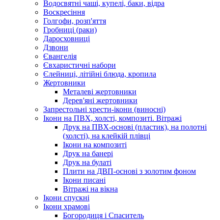
Водосвятні чаші, купелі, баки, відра
Воскресіння
Голгофи, розп'яття
Гробниці (раки)
Даросховниці
Дзвони
Євангелія
Євхаристичні набори
Єлейниці, літійні блюда, кропила
Жертовники
Металеві жертовники
Дерев'яні жертовники
Запрестольні хрести-ікони (виносні)
Ікони на ПВХ, холсті, композиті. Вітражі
Друк на ПВХ-основі (пластик), на полотні
(холсті), на клейкій плівці
Ікони на композиті
Друк на банері
Друк на булаті
Плити на ДВП-основі з золотим фоном
Ікони писані
Вітражі на вікна
Ікони спускні
Ікони храмові
Богородиця і Спаситель