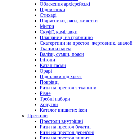
Облачення архієрейські
Підризники
Стихарі
Підрясники, ряси, жилетки
Митри
Скуфії, камілавки
Плащаниці на гробницю
Скатертини на престол, жертовник, аналой
Тканина парча
Валізи, сумки, пояси
Ілітони
Катапітасми
Орарі
Підставки під хрест
Покрівці
Ризи на престол з тканини
Різне
Требні набори
Хоругви
Каталог вишитих ікон
Престоли
Престоли внутрішні
Ризи на престол булатні
Ризи на престол дерев'яні
Ризи на престол вишиті