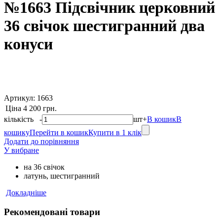
№1663 Підсвічник церковний
36 свічок шестигранний два
конуси
Артикул:
1663
Ціна
4 200 грн.
кількість
-
шт
+
В кошик
В
кошику
Перейти в кошик
Купити в 1 клік
Додати до порівняння
У вибране
на 36 свічок
латунь, шестигранний
Докладніше
Рекомендовані товари