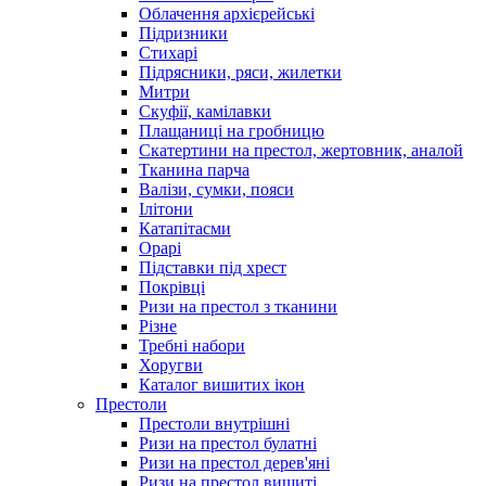
Облачення архієрейські
Підризники
Стихарі
Підрясники, ряси, жилетки
Митри
Скуфії, камілавки
Плащаниці на гробницю
Скатертини на престол, жертовник, аналой
Тканина парча
Валізи, сумки, пояси
Ілітони
Катапітасми
Орарі
Підставки під хрест
Покрівці
Ризи на престол з тканини
Різне
Требні набори
Хоругви
Каталог вишитих ікон
Престоли
Престоли внутрішні
Ризи на престол булатні
Ризи на престол дерев'яні
Ризи на престол вишиті