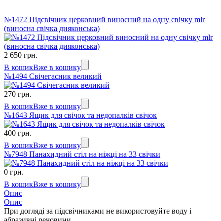
№1472 Підсвічник церковний виносний на одну свічку mlr
(виносна свічка дияконська)
2 650 грн.
В кошик
Вже в кошику
№1494 Свічегасник великий
270 грн.
В кошик
Вже в кошику
№1643 Ящик для свічок та недопалків свічок
400 грн.
В кошик
Вже в кошику
№7948 Панахидний стіл на ніжці на 33 свічки
0 грн.
В кошик
Вже в кошику
Опис
Опис
При догляді за підсвічниками не використовуйте воду і
абразивні речовини