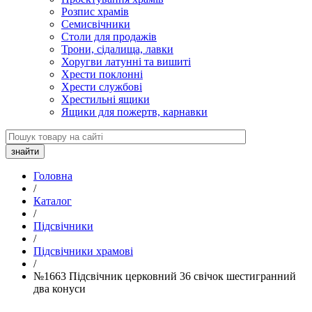
Розпис храмів
Семисвічники
Столи для продажів
Трони, сідалища, лавки
Хоругви латунні та вишиті
Хрести поклонні
Хрести службові
Хрестильні ящики
Ящики для пожертв, карнавки
Головна
/
Каталог
/
Підсвічники
/
Підсвічники храмові
/
№1663 Підсвічник церковний 36 свічок шестигранний
два конуси