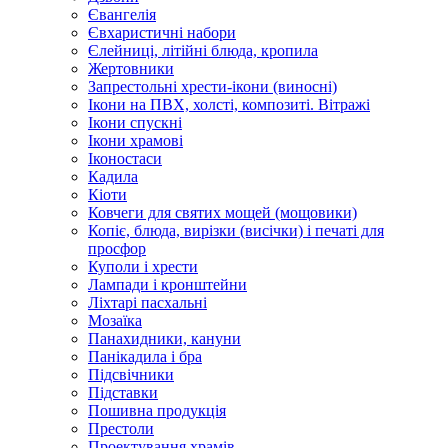
Євангелія
Євхаристичні набори
Єлейниці, літійні блюда, кропила
Жертовники
Запрестольні хрести-ікони (виносні)
Ікони на ПВХ, холсті, композиті. Вітражі
Ікони спускні
Ікони храмові
Іконостаси
Кадила
Кіоти
Ковчеги для святих мощей (мощовики)
Копіє, блюда, вирізки (висічки) і печаті для
просфор
Куполи і хрести
Лампади і кронштейни
Ліхтарі пасхальні
Мозаїка
Панахидники, кануни
Панікадила і бра
Підсвічники
Підставки
Пошивна продукція
Престоли
Проектування храмів