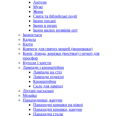
Ангели
Мужі
Жони
Свята та біблейські події
Ікони писані
Ікони в ризах
Ікони малих розмірів опт
Іконостаси
Кадила
Кіоти
Ковчеги для святих мощей (мощовики)
Копіє, блюда, вирізки (висічки) і печаті для
просфор
Куполи і хрести
Лампади і кронштейни
Лампади на стіл
Лампади підвісні
Кронштейни
Скло для лампад
Ліхтарі пасхальні
Мозаїка
Панахидники, кануни
Панахидні кришки на ніжці
Панахидні кришки, кануни
Панахидні столи