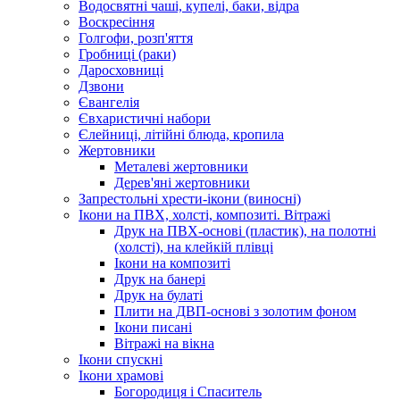
Водосвятні чаші, купелі, баки, відра
Воскресіння
Голгофи, розп'яття
Гробниці (раки)
Даросховниці
Дзвони
Євангелія
Євхаристичні набори
Єлейниці, літійні блюда, кропила
Жертовники
Металеві жертовники
Дерев'яні жертовники
Запрестольні хрести-ікони (виносні)
Ікони на ПВХ, холсті, композиті. Вітражі
Друк на ПВХ-основі (пластик), на полотні
(холсті), на клейкій плівці
Ікони на композиті
Друк на банері
Друк на булаті
Плити на ДВП-основі з золотим фоном
Ікони писані
Вітражі на вікна
Ікони спускні
Ікони храмові
Богородиця і Спаситель