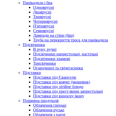
Панікадила і бра
Одноярусні
Двоярусні
Триярусні
Чотириярусні
П'ятиярусні
Семиярусні
Лампади на стіни (бра)
Труба на перекриття троса для панікадила
Підсвічники
В руку, ручні
Підсвічники напрестольні, настільні
Підсвічники храмові
Трисвічники
Огарочниці та свічегасники
Підставки
Підставки під Євангеліє
Підставки під ковчег (мощовик)
Підставки під літійне блюдо
Підставки під хрест-ікони запрестольні
Підставки під виносну ікону
Пошивна продукція
Облачення грецькі
Облачення руські
Облачення з парчі