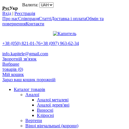
Валюта:
Рус
Укр
Вхід
|
Реєстрація
Про нас
Співпраця
Статті
Доставка і оплата
Обмін та
повернення
Контакти
+38 (050) 821-01-76
+38 (097) 963-62-34
info.kapitele@gmail.com
Зворотній зв'язок
Вибране
товарів (
0
)
Мій кошик
Зараз ваш кошик порожній
Каталог товарів
Аналої
Аналої металеві
Аналої дерев'яні
Виносні
Кліросні
Вертепи
Вінці вінчальньні (корони)