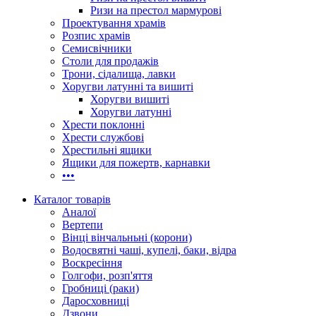
Ризи на престол мармурові
Проектування храмів
Розпис храмів
Семисвічники
Столи для продажів
Трони, сідалища, лавки
Хоругви латунні та вишиті
Хоругви вишиті
Хоругви латунні
Хрести поклонні
Хрести службові
Хрестильні ящики
Ящики для пожертв, карнавки
•••
Каталог товарів
Аналої
Вертепи
Вінці вінчальньні (корони)
Водосвятні чаші, купелі, баки, відра
Воскресіння
Голгофи, розп'яття
Гробниці (раки)
Даросховниці
Дзвони