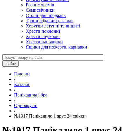
Розпис храмів
Семисвічники
Столи для продажів
Трони, сідалища, лавки
Хоругви латунні та вишиті
Хрести поклонні
Хрести службові
Хрестильні ящики
Ящики для пожертв, карнавки
Головна
/
Каталог
/
Панікадила і бра
/
Одноярусні
/
№1917 Панікадило 1 ярус 24 свічки
№1917 Панікадило 1 ярус 24