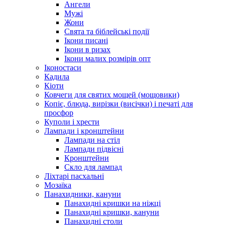
Ангели
Мужі
Жони
Свята та біблейські події
Ікони писані
Ікони в ризах
Ікони малих розмірів опт
Іконостаси
Кадила
Кіоти
Ковчеги для святих мощей (мощовики)
Копіє, блюда, вирізки (висічки) і печаті для
просфор
Куполи і хрести
Лампади і кронштейни
Лампади на стіл
Лампади підвісні
Кронштейни
Скло для лампад
Ліхтарі пасхальні
Мозаїка
Панахидники, кануни
Панахидні кришки на ніжці
Панахидні кришки, кануни
Панахидні столи