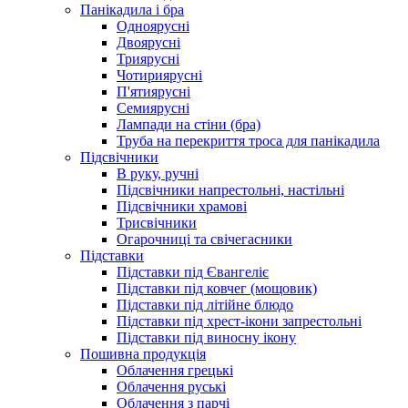
Панікадила і бра
Одноярусні
Двоярусні
Триярусні
Чотириярусні
П'ятиярусні
Семиярусні
Лампади на стіни (бра)
Труба на перекриття троса для панікадила
Підсвічники
В руку, ручні
Підсвічники напрестольні, настільні
Підсвічники храмові
Трисвічники
Огарочниці та свічегасники
Підставки
Підставки під Євангеліє
Підставки під ковчег (мощовик)
Підставки під літійне блюдо
Підставки під хрест-ікони запрестольні
Підставки під виносну ікону
Пошивна продукція
Облачення грецькі
Облачення руські
Облачення з парчі