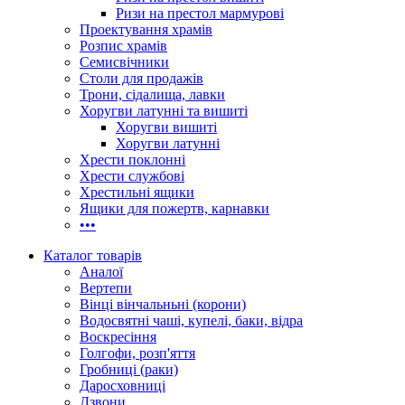
Ризи на престол мармурові
Проектування храмів
Розпис храмів
Семисвічники
Столи для продажів
Трони, сідалища, лавки
Хоругви латунні та вишиті
Хоругви вишиті
Хоругви латунні
Хрести поклонні
Хрести службові
Хрестильні ящики
Ящики для пожертв, карнавки
•••
Каталог товарів
Аналої
Вертепи
Вінці вінчальньні (корони)
Водосвятні чаші, купелі, баки, відра
Воскресіння
Голгофи, розп'яття
Гробниці (раки)
Даросховниці
Дзвони