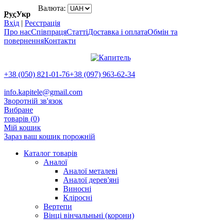
Валюта:
Рус
Укр
Вхід
|
Реєстрація
Про нас
Співпраця
Статті
Доставка і оплата
Обмін та
повернення
Контакти
+38 (050) 821-01-76
+38 (097) 963-62-34
info.kapitele@gmail.com
Зворотній зв'язок
Вибране
товарів (
0
)
Мій кошик
Зараз ваш кошик порожній
Каталог товарів
Аналої
Аналої металеві
Аналої дерев'яні
Виносні
Кліросні
Вертепи
Вінці вінчальньні (корони)