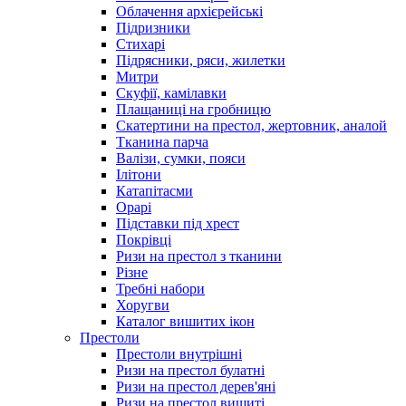
Облачення архієрейські
Підризники
Стихарі
Підрясники, ряси, жилетки
Митри
Скуфії, камілавки
Плащаниці на гробницю
Скатертини на престол, жертовник, аналой
Тканина парча
Валізи, сумки, пояси
Ілітони
Катапітасми
Орарі
Підставки під хрест
Покрівці
Ризи на престол з тканини
Різне
Требні набори
Хоругви
Каталог вишитих ікон
Престоли
Престоли внутрішні
Ризи на престол булатні
Ризи на престол дерев'яні
Ризи на престол вишиті