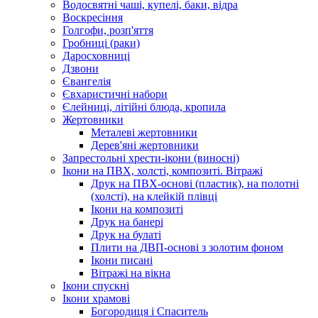
Водосвятні чаші, купелі, баки, відра
Воскресіння
Голгофи, розп'яття
Гробниці (раки)
Даросховниці
Дзвони
Євангелія
Євхаристичні набори
Єлейниці, літійні блюда, кропила
Жертовники
Металеві жертовники
Дерев'яні жертовники
Запрестольні хрести-ікони (виносні)
Ікони на ПВХ, холсті, композиті. Вітражі
Друк на ПВХ-основі (пластик), на полотні
(холсті), на клейкій плівці
Ікони на композиті
Друк на банері
Друк на булаті
Плити на ДВП-основі з золотим фоном
Ікони писані
Вітражі на вікна
Ікони спускні
Ікони храмові
Богородиця і Спаситель