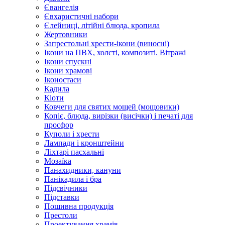
Євангелія
Євхаристичні набори
Єлейниці, літійні блюда, кропила
Жертовники
Запрестольні хрести-ікони (виносні)
Ікони на ПВХ, холсті, композиті. Вітражі
Ікони спускні
Ікони храмові
Іконостаси
Кадила
Кіоти
Ковчеги для святих мощей (мощовики)
Копіє, блюда, вирізки (висічки) і печаті для
просфор
Куполи і хрести
Лампади і кронштейни
Ліхтарі пасхальні
Мозаїка
Панахидники, кануни
Панікадила і бра
Підсвічники
Підставки
Пошивна продукція
Престоли
Проектування храмів