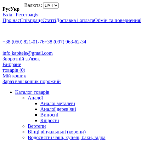
Валюта:
Рус
Укр
Вхід
|
Реєстрація
Про нас
Співпраця
Статті
Доставка і оплата
Обмін та повернення
+38 (050) 821-01-76
+38 (097) 963-62-34
info.kapitele@gmail.com
Зворотній зв'язок
Вибране
товарів (
0
)
Мій кошик
Зараз ваш кошик порожній
Каталог товарів
Аналої
Аналої металеві
Аналої дерев'яні
Виносні
Кліросні
Вертепи
Вінці вінчальньні (корони)
Водосвятні чаші, купелі, баки, відра