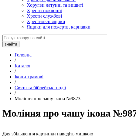
Хоругви латунні та вишиті
Хрести поклонні
Хрести службові
Хрестильні ящики
Ящики для пожертв, карнавки
Головна
/
Каталог
/
Ікони храмові
/
Свята та біблейські події
/
Моління про чашу ікона №9873
Моління про чашу ікона №98
Для збільшення картинки наведіть мишкою