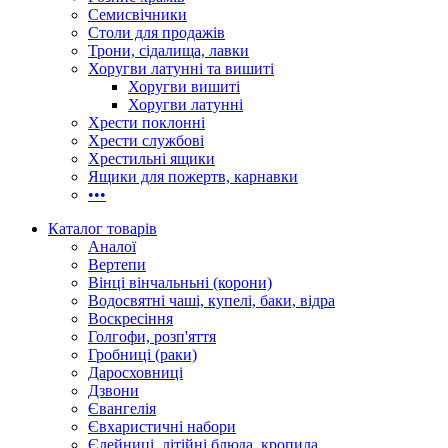
Семисвічники
Столи для продажів
Трони, сідалища, лавки
Хоругви латунні та вишиті
Хоругви вишиті
Хоругви латунні
Хрести поклонні
Хрести службові
Хрестильні ящики
Ящики для пожертв, карнавки
•••
Каталог товарів
Аналої
Вертепи
Вінці вінчальньні (корони)
Водосвятні чаші, купелі, баки, відра
Воскресіння
Голгофи, розп'яття
Гробниці (раки)
Даросховниці
Дзвони
Євангелія
Євхаристичні набори
Єлейниці, літійні блюда, кропила