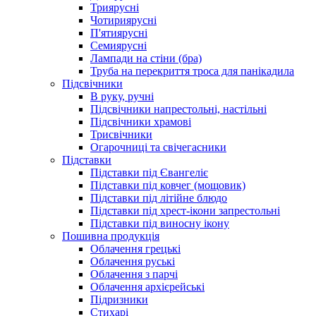
Триярусні
Чотириярусні
П'ятиярусні
Семиярусні
Лампади на стіни (бра)
Труба на перекриття троса для панікадила
Підсвічники
В руку, ручні
Підсвічники напрестольні, настільні
Підсвічники храмові
Трисвічники
Огарочниці та свічегасники
Підставки
Підставки під Євангеліє
Підставки під ковчег (мощовик)
Підставки під літійне блюдо
Підставки під хрест-ікони запрестольні
Підставки під виносну ікону
Пошивна продукція
Облачення грецькі
Облачення руські
Облачення з парчі
Облачення архієрейські
Підризники
Стихарі