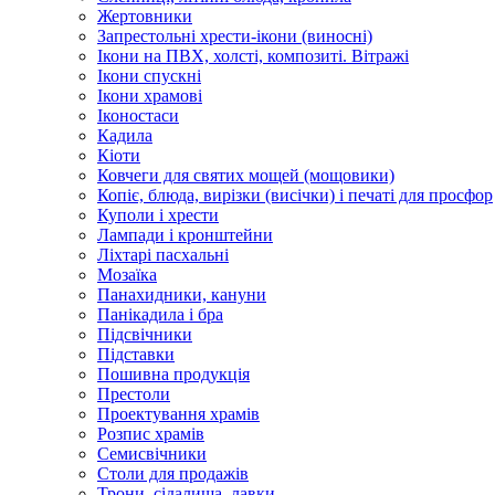
Жертовники
Запрестольні хрести-ікони (виносні)
Ікони на ПВХ, холсті, композиті. Вітражі
Ікони спускні
Ікони храмові
Іконостаси
Кадила
Кіоти
Ковчеги для святих мощей (мощовики)
Копіє, блюда, вирізки (висічки) і печаті для просфор
Куполи і хрести
Лампади і кронштейни
Ліхтарі пасхальні
Мозаїка
Панахидники, кануни
Панікадила і бра
Підсвічники
Підставки
Пошивна продукція
Престоли
Проектування храмів
Розпис храмів
Семисвічники
Столи для продажів
Трони, сідалища, лавки