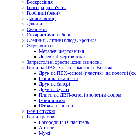
Воскресіння
Голгофи, розп'яття
Гробниці (раки)
Даросховниці
Дзвони
Євангелія
Євхаристичні набори
Єлейниці, літійні блюда, кропила
Жертовники
Металеві жертовники
Дерев'яні жертовники
Запрестольні хрести-ікони (виносні)
Ікони на ПВХ, холсті, композиті. Вітражі
Друк на ПВХ-основі (пластик), на полотні (хол
Ікони на композиті
Друк на банері
Друк на булаті
Плити на ДВП-основі з золотим фоном
Ікони писані
Вітражі на вікна
Ікони спускні
Ікони храмові
Богородиця і Спаситель
Ангели
Мужі