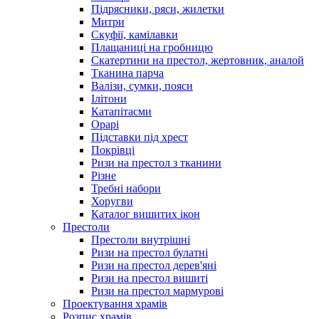
Підрясники, ряси, жилетки
Митри
Скуфії, камілавки
Плащаниці на гробницю
Скатертини на престол, жертовник, аналой
Тканина парча
Валізи, сумки, пояси
Ілітони
Катапітасми
Орарі
Підставки під хрест
Покрівці
Ризи на престол з тканини
Різне
Требні набори
Хоругви
Каталог вишитих ікон
Престоли
Престоли внутрішні
Ризи на престол булатні
Ризи на престол дерев'яні
Ризи на престол вишиті
Ризи на престол мармурові
Проектування храмів
Розпис храмів