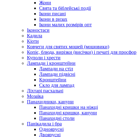
Жони
Свята та біблейські події
Ікони писані
Ікони в ризах
Ікони малих розмірів опт
Іконостаси
Кадила
Кіоти
Ковчеги для святих мощей (мощовики)
Копіє, блюда, вирізки (висічки) і печаті для просфор
Куполи і хрести
Лампади і кронштейни
Лампади на стіл
Лампади підвісні
Кронштейни
Скло для лампад
Ліхтарі пасхальні
Мозаїка
Панахидники, кануни
Панахидні кришки на ніжці
Панахидні кришки, кануни
Панахидні столи
Панікадила і бра
Одноярусні
Двоярусні