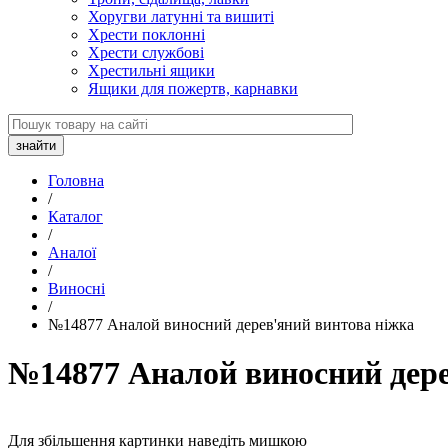
Хоругви латунні та вишиті
Хрести поклонні
Хрести службові
Хрестильні ящики
Ящики для пожертв, карнавки
Головна
/
Каталог
/
Аналої
/
Виносні
/
№14877 Аналой виносний дерев'яний винтова ніжка
№14877 Аналой виносний дере
Для збільшення картинки наведіть мишкою