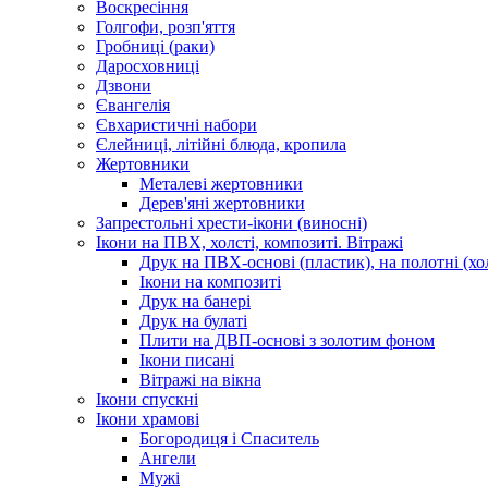
Воскресіння
Голгофи, розп'яття
Гробниці (раки)
Даросховниці
Дзвони
Євангелія
Євхаристичні набори
Єлейниці, літійні блюда, кропила
Жертовники
Металеві жертовники
Дерев'яні жертовники
Запрестольні хрести-ікони (виносні)
Ікони на ПВХ, холсті, композиті. Вітражі
Друк на ПВХ-основі (пластик), на полотні (хол
Ікони на композиті
Друк на банері
Друк на булаті
Плити на ДВП-основі з золотим фоном
Ікони писані
Вітражі на вікна
Ікони спускні
Ікони храмові
Богородиця і Спаситель
Ангели
Мужі