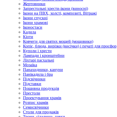
Жертовники
Запрестольні хрести-ікони (виносні)
Ікони на ПВХ, холсті, композиті. Вітражі
Ікони спускні
Ікони храмові
Іконостаси
Кадила
Кіоти
Ковчеги для святих мощей (мощовики)
Копіє, блюда, вирізки (висічки) і печаті для просфор
Куполи і хрести
Лампади і кронштейни
Ліхтарі пасхальні
Мозаїка
Панахидники, кануни
Панікадила і бра
Підсвічники
Підставки
Пошивна продукція
Престоли
Проектування храмів
Розпис храмів
Семисвічники
Столи для продажів
Трони, сідалища, лавки