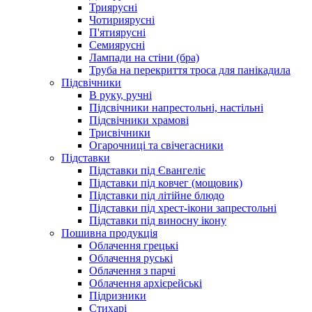
Триярусні
Чотириярусні
П'ятиярусні
Семиярусні
Лампади на стіни (бра)
Труба на перекриття троса для панікадила
Підсвічники
В руку, ручні
Підсвічники напрестольні, настільні
Підсвічники храмові
Трисвічники
Огарочниці та свічегасники
Підставки
Підставки під Євангеліє
Підставки під ковчег (мощовик)
Підставки під літійне блюдо
Підставки під хрест-ікони запрестольні
Підставки під виносну ікону
Пошивна продукція
Облачення грецькі
Облачення руські
Облачення з парчі
Облачення архієрейські
Підризники
Стихарі