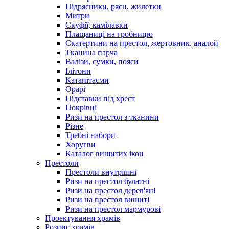
Підрясники, ряси, жилетки
Митри
Скуфії, камілавки
Плащаниці на гробницю
Скатертини на престол, жертовник, аналой
Тканина парча
Валізи, сумки, пояси
Ілітони
Катапітасми
Орарі
Підставки під хрест
Покрівці
Ризи на престол з тканини
Різне
Требні набори
Хоругви
Каталог вишитих ікон
Престоли
Престоли внутрішні
Ризи на престол булатні
Ризи на престол дерев'яні
Ризи на престол вишиті
Ризи на престол мармурові
Проектування храмів
Розпис храмів