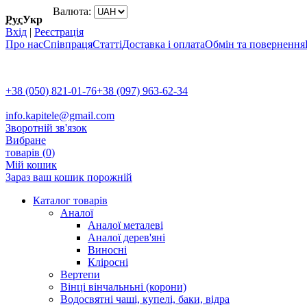
Валюта:
Рус
Укр
Вхід
|
Реєстрація
Про нас
Співпраця
Статті
Доставка і оплата
Обмін та повернення
+38 (050) 821-01-76
+38 (097) 963-62-34
info.kapitele@gmail.com
Зворотній зв'язок
Вибране
товарів (
0
)
Мій кошик
Зараз ваш кошик порожній
Каталог товарів
Аналої
Аналої металеві
Аналої дерев'яні
Виносні
Кліросні
Вертепи
Вінці вінчальньні (корони)
Водосвятні чаші, купелі, баки, відра