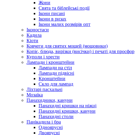
Жони
Свята та біблейські події
Ікони писані
Ікони в ризах
Ікони малих розмірів опт
Іконостаси
Кадила
Кіоти
Ковчеги для святих мощей (мощовики)
Копіє, блюда, вирізки (висічки) і печаті для просфор
Куполи і хрести
Лампади і кронштейни
Лампади на стіл
Лампади підвісні
Кронштейни
Скло для лампад
Ліхтарі пасхальні
Мозаїка
Панахидники, кануни
Панахидні кришки на ніжці
Панахидні кришки, кануни
Панахидні столи
Панікадила і бра
Одноярусні
Двоярусні