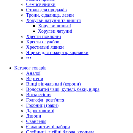
Семисвічники
Столи для продажів
Трони, сідалища, лавки
Хоругви латунні та вишиті
Хоругви вишиті
Хоругви латунні
Хрести поклонні
Хрести службові
Хрестильні ящики
Ящики для пожертв, карнавки
•••
Каталог товарів
Аналої
Вертепи
Вінці вінчальньні (корони)
Водосвятні чаші, купелі, баки, відра
Воскресіння
Голгофи, розп'яття
Гробниці (раки)
Даросховниці
Дзвони
Євангелія
Євхаристичні набори
Єлейниці, літійні блюда, кропила