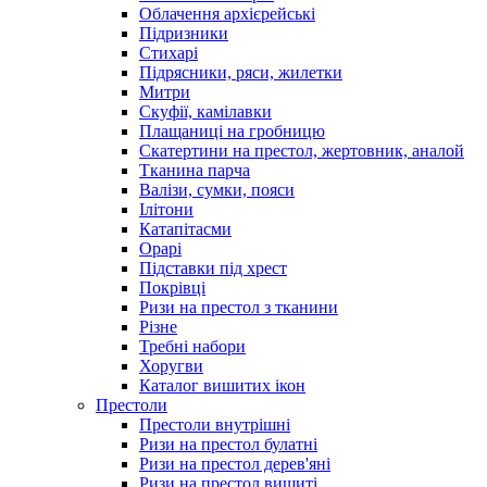
Облачення архієрейські
Підризники
Стихарі
Підрясники, ряси, жилетки
Митри
Скуфії, камілавки
Плащаниці на гробницю
Скатертини на престол, жертовник, аналой
Тканина парча
Валізи, сумки, пояси
Ілітони
Катапітасми
Орарі
Підставки під хрест
Покрівці
Ризи на престол з тканини
Різне
Требні набори
Хоругви
Каталог вишитих ікон
Престоли
Престоли внутрішні
Ризи на престол булатні
Ризи на престол дерев'яні
Ризи на престол вишиті