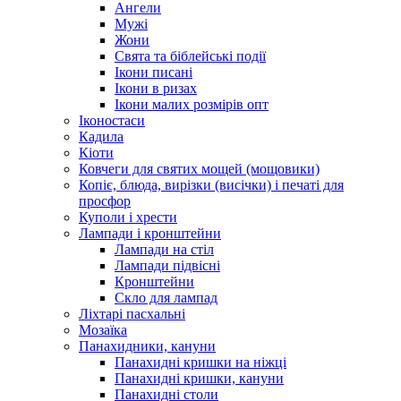
Ангели
Мужі
Жони
Свята та біблейські події
Ікони писані
Ікони в ризах
Ікони малих розмірів опт
Іконостаси
Кадила
Кіоти
Ковчеги для святих мощей (мощовики)
Копіє, блюда, вирізки (висічки) і печаті для
просфор
Куполи і хрести
Лампади і кронштейни
Лампади на стіл
Лампади підвісні
Кронштейни
Скло для лампад
Ліхтарі пасхальні
Мозаїка
Панахидники, кануни
Панахидні кришки на ніжці
Панахидні кришки, кануни
Панахидні столи