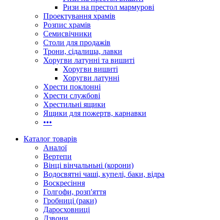
Ризи на престол мармурові
Проектування храмів
Розпис храмів
Семисвічники
Столи для продажів
Трони, сідалища, лавки
Хоругви латунні та вишиті
Хоругви вишиті
Хоругви латунні
Хрести поклонні
Хрести службові
Хрестильні ящики
Ящики для пожертв, карнавки
•••
Каталог товарів
Аналої
Вертепи
Вінці вінчальньні (корони)
Водосвятні чаші, купелі, баки, відра
Воскресіння
Голгофи, розп'яття
Гробниці (раки)
Даросховниці
Дзвони