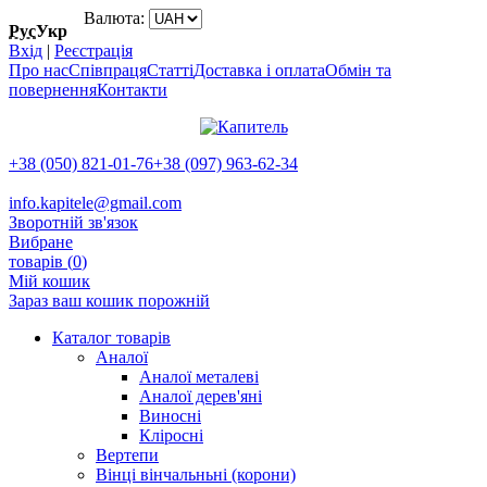
Валюта:
Рус
Укр
Вхід
|
Реєстрація
Про нас
Співпраця
Статті
Доставка і оплата
Обмін та
повернення
Контакти
+38 (050) 821-01-76
+38 (097) 963-62-34
info.kapitele@gmail.com
Зворотній зв'язок
Вибране
товарів (
0
)
Мій кошик
Зараз ваш кошик порожній
Каталог товарів
Аналої
Аналої металеві
Аналої дерев'яні
Виносні
Кліросні
Вертепи
Вінці вінчальньні (корони)