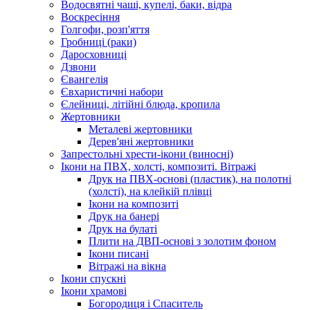
Водосвятні чаші, купелі, баки, відра
Воскресіння
Голгофи, розп'яття
Гробниці (раки)
Даросховниці
Дзвони
Євангелія
Євхаристичні набори
Єлейниці, літійні блюда, кропила
Жертовники
Металеві жертовники
Дерев'яні жертовники
Запрестольні хрести-ікони (виносні)
Ікони на ПВХ, холсті, композиті. Вітражі
Друк на ПВХ-основі (пластик), на полотні
(холсті), на клейкій плівці
Ікони на композиті
Друк на банері
Друк на булаті
Плити на ДВП-основі з золотим фоном
Ікони писані
Вітражі на вікна
Ікони спускні
Ікони храмові
Богородиця і Спаситель