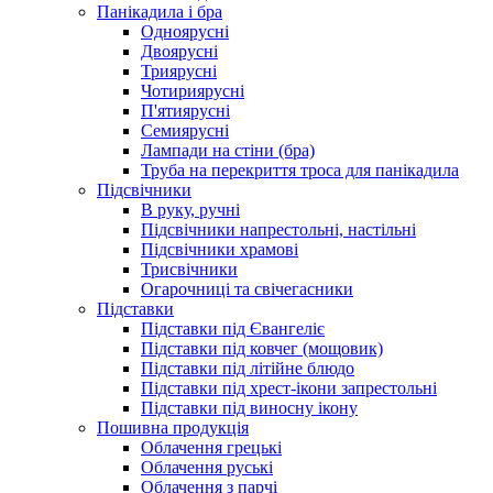
Панікадила і бра
Одноярусні
Двоярусні
Триярусні
Чотириярусні
П'ятиярусні
Семиярусні
Лампади на стіни (бра)
Труба на перекриття троса для панікадила
Підсвічники
В руку, ручні
Підсвічники напрестольні, настільні
Підсвічники храмові
Трисвічники
Огарочниці та свічегасники
Підставки
Підставки під Євангеліє
Підставки під ковчег (мощовик)
Підставки під літійне блюдо
Підставки під хрест-ікони запрестольні
Підставки під виносну ікону
Пошивна продукція
Облачення грецькі
Облачення руські
Облачення з парчі