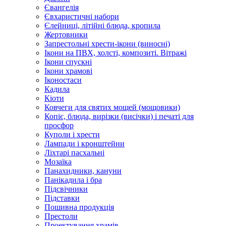
Євангелія
Євхаристичні набори
Єлейниці, літійні блюда, кропила
Жертовники
Запрестольні хрести-ікони (виносні)
Ікони на ПВХ, холсті, композиті. Вітражі
Ікони спускні
Ікони храмові
Іконостаси
Кадила
Кіоти
Ковчеги для святих мощей (мощовики)
Копіє, блюда, вирізки (висічки) і печаті для
просфор
Куполи і хрести
Лампади і кронштейни
Ліхтарі пасхальні
Мозаїка
Панахидники, кануни
Панікадила і бра
Підсвічники
Підставки
Пошивна продукція
Престоли
Проектування храмів