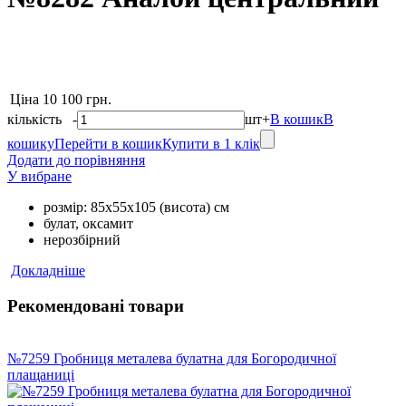
Ціна
10 100 грн.
кількість
-
шт
+
В кошик
В
кошику
Перейти в кошик
Купити в 1 клік
Додати до порівняння
У вибране
розмір: 85х55х105 (висота) см
булат, оксамит
нерозбірний
Докладніше
Рекомендовані товари
№7259 Гробниця металева булатна для Богородичної
плащаниці