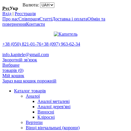
Валюта:
Рус
Укр
Вхід
|
Реєстрація
Про нас
Співпраця
Статті
Доставка і оплата
Обмін та
повернення
Контакти
+38 (050) 821-01-76
+38 (097) 963-62-34
info.kapitele@gmail.com
Зворотній зв'язок
Вибране
товарів (
0
)
Мій кошик
Зараз ваш кошик порожній
Каталог товарів
Аналої
Аналої металеві
Аналої дерев'яні
Виносні
Кліросні
Вертепи
Вінці вінчальньні (корони)