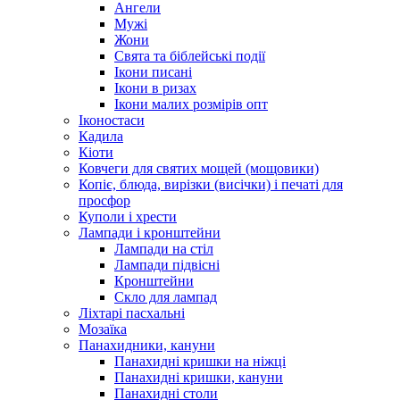
Ангели
Мужі
Жони
Свята та біблейські події
Ікони писані
Ікони в ризах
Ікони малих розмірів опт
Іконостаси
Кадила
Кіоти
Ковчеги для святих мощей (мощовики)
Копіє, блюда, вирізки (висічки) і печаті для
просфор
Куполи і хрести
Лампади і кронштейни
Лампади на стіл
Лампади підвісні
Кронштейни
Скло для лампад
Ліхтарі пасхальні
Мозаїка
Панахидники, кануни
Панахидні кришки на ніжці
Панахидні кришки, кануни
Панахидні столи