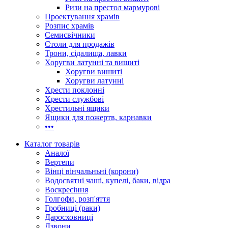
Ризи на престол мармурові
Проектування храмів
Розпис храмів
Семисвічники
Столи для продажів
Трони, сідалища, лавки
Хоругви латунні та вишиті
Хоругви вишиті
Хоругви латунні
Хрести поклонні
Хрести службові
Хрестильні ящики
Ящики для пожертв, карнавки
•••
Каталог товарів
Аналої
Вертепи
Вінці вінчальньні (корони)
Водосвятні чаші, купелі, баки, відра
Воскресіння
Голгофи, розп'яття
Гробниці (раки)
Даросховниці
Дзвони