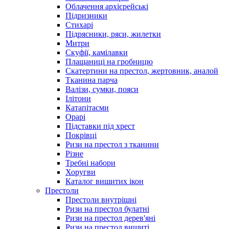
Облачення архієрейські
Підризники
Стихарі
Підрясники, ряси, жилетки
Митри
Скуфії, камілавки
Плащаниці на гробницю
Скатертини на престол, жертовник, аналой
Тканина парча
Валізи, сумки, пояси
Ілітони
Катапітасми
Орарі
Підставки під хрест
Покрівці
Ризи на престол з тканини
Різне
Требні набори
Хоругви
Каталог вишитих ікон
Престоли
Престоли внутрішні
Ризи на престол булатні
Ризи на престол дерев'яні
Ризи на престол вишиті