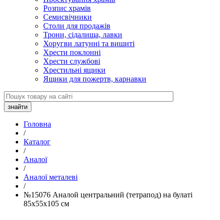
Розпис храмів
Семисвічники
Столи для продажів
Трони, сідалища, лавки
Хоругви латунні та вишиті
Хрести поклонні
Хрести службові
Хрестильні ящики
Ящики для пожертв, карнавки
Головна
/
Каталог
/
Аналої
/
Аналої металеві
/
№15076 Аналой центральний (тетрапод) на булаті
85х55х105 см