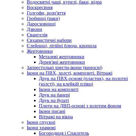
Водосвятні чаші, купелі, баки, відра
Воскресіння
Голгофи, розп'яття
Гробниці (раки)
Даросховниці
Дзвони
Євангелія
Євхаристичні набори
Єлейниці, літійні блюда, кропила
Жертовники
Металеві жертовники
Дерев'яні жертовники
Запрестольні хрести-ікони (виносні)
Ікони на ПВХ, холсті, композиті. Вітражі
Друк на ПВХ-основі (пластик), на полотні
(холсті), на клейкій плівці
Ікони на композиті
Друк на банері
Друк на булаті
Плити на ДВП-основі з золотим фоном
Ікони писані
Вітражі на вікна
Ікони спускні
Ікони храмові
Богородиця і Спаситель