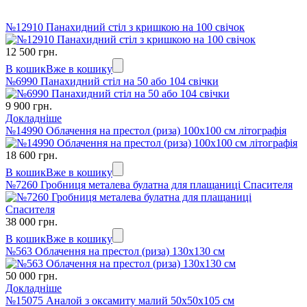
№12910 Панахидний стіл з кришкою на 100 свічок
12 500 грн.
В кошик
Вже в кошику
№6990 Панахидний стіл на 50 або 104 свічки
9 900 грн.
Докладніше
№14990 Облачення на престол (риза) 100х100 см літографія
18 600 грн.
В кошик
Вже в кошику
№7260 Гробниця металева булатна для плащаниці Спасителя
38 000 грн.
В кошик
Вже в кошику
№563 Облачення на престол (риза) 130х130 см
50 000 грн.
Докладніше
№15075 Аналой з оксамиту малий 50х50х105 см