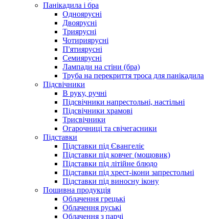
Панікадила і бра
Одноярусні
Двоярусні
Триярусні
Чотириярусні
П'ятиярусні
Семиярусні
Лампади на стіни (бра)
Труба на перекриття троса для панікадила
Підсвічники
В руку, ручні
Підсвічники напрестольні, настільні
Підсвічники храмові
Трисвічники
Огарочниці та свічегасники
Підставки
Підставки під Євангеліє
Підставки під ковчег (мощовик)
Підставки під літійне блюдо
Підставки під хрест-ікони запрестольні
Підставки під виносну ікону
Пошивна продукція
Облачення грецькі
Облачення руські
Облачення з парчі