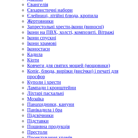
Євангелія
Євхаристичні набори
Єлейниці, літійні блюда, кропила
Жертовники
Запрестольні хрести-ікони (виносні)
Ікони на ПВХ, холсті, композиті. Вітражі
Ікони спускні
Ікони храмові
Іконостаси
Кадила
Кіоти
Ковчеги для святих мощей (мощовики)
Копіє, блюда, вирізки (висічки) і печаті для
просфор
Куполи і хрести
Лампади і кронштейни
Ліхтарі пасхальні
Мозаїка
Панахидники, кануни
Панікадила і бра
Підсвічники
Підставки
Пошивна продукція
Престоли
Проектування храмів