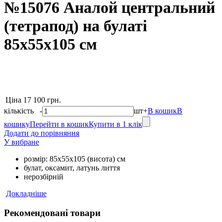
№15076 Аналой центральний
(тетрапод) на булаті
85х55х105 см
Ціна
17 100 грн.
кількість
-
шт
+
В кошик
В
кошику
Перейти в кошик
Купити в 1 клік
Додати до порівняння
У вибране
розмір: 85х55х105 (висота) см
булат, оксамит, латунь лиття
нерозбірній
Докладніше
Рекомендовані товари