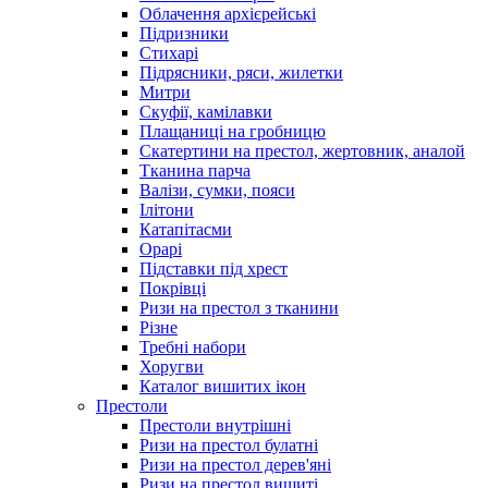
Облачення архієрейські
Підризники
Стихарі
Підрясники, ряси, жилетки
Митри
Скуфії, камілавки
Плащаниці на гробницю
Скатертини на престол, жертовник, аналой
Тканина парча
Валізи, сумки, пояси
Ілітони
Катапітасми
Орарі
Підставки під хрест
Покрівці
Ризи на престол з тканини
Різне
Требні набори
Хоругви
Каталог вишитих ікон
Престоли
Престоли внутрішні
Ризи на престол булатні
Ризи на престол дерев'яні
Ризи на престол вишиті