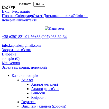
Валюта:
Рус
Укр
Вхід
|
Реєстрація
Про нас
Співпраця
Статті
Доставка і оплата
Обмін та
повернення
Контакти
+38 (050) 821-01-76
+38 (097) 963-62-34
info.kapitele@gmail.com
Зворотній зв'язок
Вибране
товарів (
0
)
Мій кошик
Зараз ваш кошик порожній
Каталог товарів
Аналої
Аналої металеві
Аналої дерев'яні
Виносні
Кліросні
Вертепи
Вінці вінчальньні (корони)