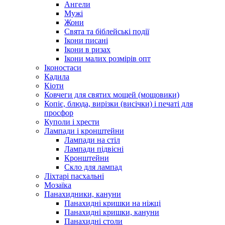
Ангели
Мужі
Жони
Свята та біблейські події
Ікони писані
Ікони в ризах
Ікони малих розмірів опт
Іконостаси
Кадила
Кіоти
Ковчеги для святих мощей (мощовики)
Копіє, блюда, вирізки (висічки) і печаті для
просфор
Куполи і хрести
Лампади і кронштейни
Лампади на стіл
Лампади підвісні
Кронштейни
Скло для лампад
Ліхтарі пасхальні
Мозаїка
Панахидники, кануни
Панахидні кришки на ніжці
Панахидні кришки, кануни
Панахидні столи