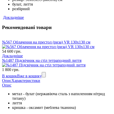
булат, лиття
розбірний
Докладніше
Рекомендовані товари
№567 Облачення на престол (риза) VR 130х130 см
54 600 грн.
Докладніше
№1487 Підсвічник на стіл тетраподний лиття
1 800 грн.
В кошик
Вже в кошику
Опис
Характеристики
Опис
метал - булат (нержавіюча сталь з напиленням нітрид
титану)
лиття
кришка - оксамит (меблева тканина)