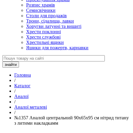
Розпис храмів
Семисвічники
Столи для продажів
Трони, сідалища, лавки
Хоругви латунні та вишиті
Хрести поклонні
Хрести службові
Хрестильні ящики
Ящики для пожертв, карнавки
Головна
/
Каталог
/
Аналої
/
Аналої металеві
/
№1357 Аналой центральний 90х65х95 см нітрид титану
з литими накладкамм