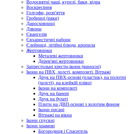
Водосвятні чаші, купелі, баки, відра
Воскресіння
Голгофи, розп'яття
Гробниці (раки)
Даросховниці
Дзвони
Євангелія
Євхаристичні набори
Єлейниці, літійні блюда, кропила
Жертовники
Металеві жертовники
Дерев'яні жертовники
Запрестольні хрести-ікони (виносні)
Ікони на ПВХ, холсті, композиті. Вітражі
Друк на ПВХ-основі (пластик), на полотні
(холсті), на клейкій плівці
Ікони на композиті
Друк на банері
Друк на булаті
Плити на ДВП-основі з золотим фоном
Ікони писані
Вітражі на вікна
Ікони спускні
Ікони храмові
Богородиця і Спаситель