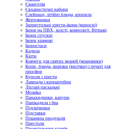
Євангелія
Євхаристичні набори
Єлейниці, літійні блюда, кропила
Жертовники
Запрестольні хрести-ікони (виносні)
Ікони на ПВХ, холсті, композиті. Вітражі
Ікони спускні
Ікони храмові
Іконостаси
Кадила
Кіоти
Ковчеги для святих мощей (мощовики)
Копіє, блюда, вирізки (висічки) і печаті для
просфор
Куполи і хрести
Лампади і кронштейни
Ліхтарі пасхальні
Мозаїка
Панахидники, кануни
Панікадила і бра
Підсвічники
Підставки
Пошивна продукція
Престоли
Проектування храмів