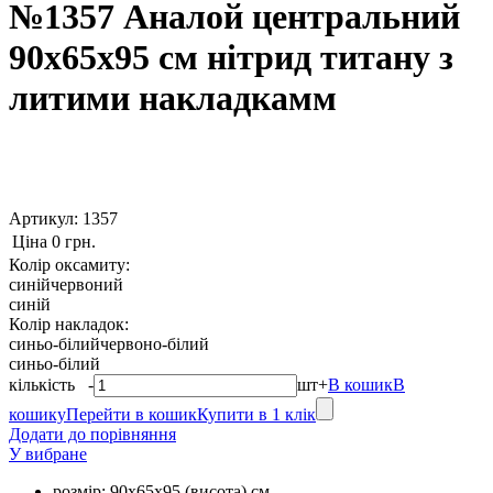
№1357 Аналой центральний
90х65х95 см нітрид титану з
литими накладкамм
Артикул:
1357
Ціна
0 грн.
Колір оксамиту:
синій
червоний
синій
Колір накладок:
синьо-білий
червоно-білий
синьо-білий
кількість
-
шт
+
В кошик
В
кошику
Перейти в кошик
Купити в 1 клік
Додати до порівняння
У вибране
розмір: 90х65х95 (висота) см