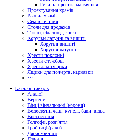
Ризи на престол мармурові
Проектування храмів
Розпис храмів
Семисвічники
Столи для продажів
Трони, сідалища, лавки
Хоругви латунні та вишиті
Хоругви вишиті
Хоругви латунні
Хрести поклонні
Хрести службові
Хрестильні ящики
Ящики для пожертв, карнавки
•••
Каталог товарів
Аналої
Вертепи
Вінці вінчальньні (корони)
Водосвятні чаші, купелі, баки, відра
Воскресіння
Голгофи, розп'яття
Гробниці (раки)
Даросховниці
Дзвони