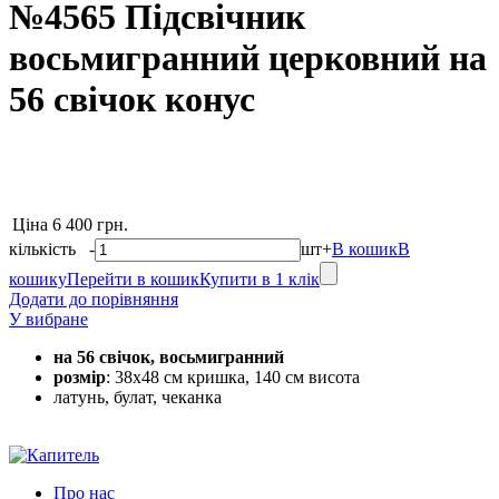
№4565 Підсвічник
восьмигранний церковний на
56 свічок конус
Ціна
6 400 грн.
кількість
-
шт
+
В кошик
В
кошику
Перейти в кошик
Купити в 1 клік
Додати до порівняння
У вибране
на 56 свічок, восьмигранний
розмір
: 38х48 см кришка, 140 см висота
латунь, булат, чеканка
Про нас