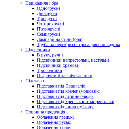
Панікадила і бра
Одноярусні
Двоярусні
Триярусні
Чотириярусні
П'ятиярусні
Семиярусні
Лампади на стіни (бра)
Труба на перекриття троса для панікадила
Підсвічники
В руку, ручні
Підсвічники напрестольні, настільні
Підсвічники храмові
Трисвічники
Огарочниці та свічегасники
Підставки
Підставки під Євангеліє
Підставки під ковчег (мощовик)
Підставки під літійне блюдо
Підставки під хрест-ікони запрестольні
Підставки під виносну ікону
Пошивна продукція
Облачення грецькі
Облачення руські
Облачення з парчі