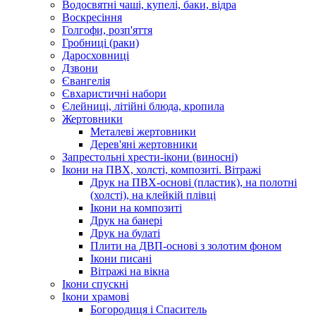
Водосвятні чаші, купелі, баки, відра
Воскресіння
Голгофи, розп'яття
Гробниці (раки)
Даросховниці
Дзвони
Євангелія
Євхаристичні набори
Єлейниці, літійні блюда, кропила
Жертовники
Металеві жертовники
Дерев'яні жертовники
Запрестольні хрести-ікони (виносні)
Ікони на ПВХ, холсті, композиті. Вітражі
Друк на ПВХ-основі (пластик), на полотні
(холсті), на клейкій плівці
Ікони на композиті
Друк на банері
Друк на булаті
Плити на ДВП-основі з золотим фоном
Ікони писані
Вітражі на вікна
Ікони спускні
Ікони храмові
Богородиця і Спаситель