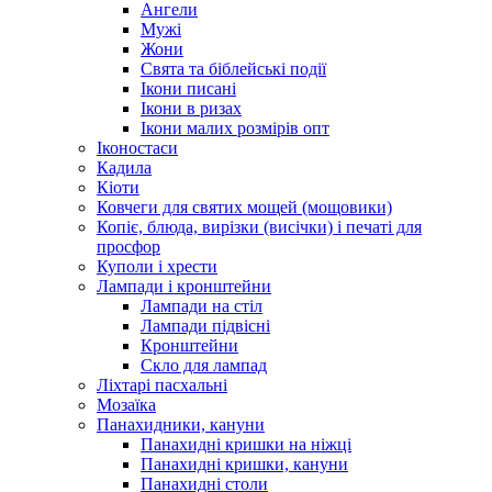
Ангели
Мужі
Жони
Свята та біблейські події
Ікони писані
Ікони в ризах
Ікони малих розмірів опт
Іконостаси
Кадила
Кіоти
Ковчеги для святих мощей (мощовики)
Копіє, блюда, вирізки (висічки) і печаті для
просфор
Куполи і хрести
Лампади і кронштейни
Лампади на стіл
Лампади підвісні
Кронштейни
Скло для лампад
Ліхтарі пасхальні
Мозаїка
Панахидники, кануни
Панахидні кришки на ніжці
Панахидні кришки, кануни
Панахидні столи