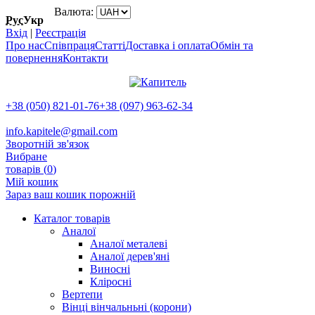
Валюта:
Рус
Укр
Вхід
|
Реєстрація
Про нас
Співпраця
Статті
Доставка і оплата
Обмін та
повернення
Контакти
+38 (050) 821-01-76
+38 (097) 963-62-34
info.kapitele@gmail.com
Зворотній зв'язок
Вибране
товарів (
0
)
Мій кошик
Зараз ваш кошик порожній
Каталог товарів
Аналої
Аналої металеві
Аналої дерев'яні
Виносні
Кліросні
Вертепи
Вінці вінчальньні (корони)