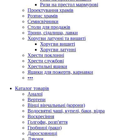
Ризи на престол мармурові
Проектування храмів
Розпис храмів
Семисвічники
Столи для продажів
Трони, сідалища, лавки
Хоругви латунні та вишиті
Хоругви вишиті
Хоругви латунні
Хрести поклонні
Хрести службові
Хрестильні ящики
Ящики для пожертв, карнавки
•••
Каталог товарів
Аналої
Вертепи
Вінці вінчальньні (корони)
Водосвятні чаші, купелі, баки, відра
Воскресіння
Голгофи, розп'яття
Гробниці (раки)
Даросховниці
Дзвони