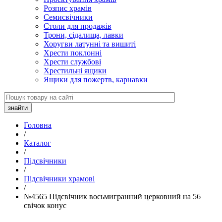
Розпис храмів
Семисвічники
Столи для продажів
Трони, сідалища, лавки
Хоругви латунні та вишиті
Хрести поклонні
Хрести службові
Хрестильні ящики
Ящики для пожертв, карнавки
Головна
/
Каталог
/
Підсвічники
/
Підсвічники храмові
/
№4565 Підсвічник восьмигранний церковний на 56
свічок конус