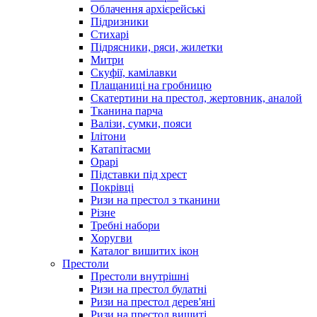
Облачення архієрейські
Підризники
Стихарі
Підрясники, ряси, жилетки
Митри
Скуфії, камілавки
Плащаниці на гробницю
Скатертини на престол, жертовник, аналой
Тканина парча
Валізи, сумки, пояси
Ілітони
Катапітасми
Орарі
Підставки під хрест
Покрівці
Ризи на престол з тканини
Різне
Требні набори
Хоругви
Каталог вишитих ікон
Престоли
Престоли внутрішні
Ризи на престол булатні
Ризи на престол дерев'яні
Ризи на престол вишиті