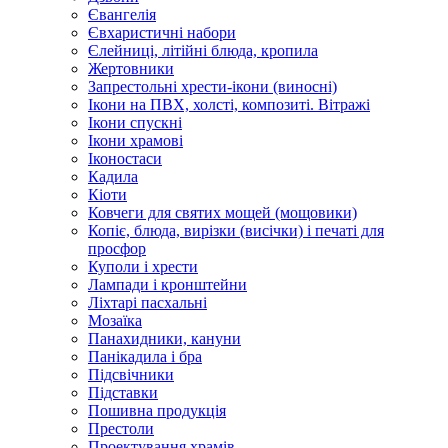
Євангелія
Євхаристичні набори
Єлейниці, літійні блюда, кропила
Жертовники
Запрестольні хрести-ікони (виносні)
Ікони на ПВХ, холсті, композиті. Вітражі
Ікони спускні
Ікони храмові
Іконостаси
Кадила
Кіоти
Ковчеги для святих мощей (мощовики)
Копіє, блюда, вирізки (висічки) і печаті для
просфор
Куполи і хрести
Лампади і кронштейни
Ліхтарі пасхальні
Мозаїка
Панахидники, кануни
Панікадила і бра
Підсвічники
Підставки
Пошивна продукція
Престоли
Проектування храмів