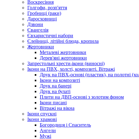
Воскресіння
Голгофи, розп'яття
Гробниці (раки)
Даросховниці
Дзвони
Євангелія
Євхаристичні набори
Єлейниці, літійні блюда, кропила
Жертовники
Металеві жертовники
Дерев'яні жертовники
Запрестольні хрести-ікони (виносні)
Ікони на ПВХ, холсті, композиті. Вітражі
Друк на ПВХ-основі (пластик), на полотні (хол
Ікони на композиті
Друк на банері
Друк на булаті
Плити на ДВП-основі з золотим фоном
Ікони писані
Вітражі на вікна
Ікони спускні
Ікони храмові
Богородиця і Спаситель
Ангели
Мужі