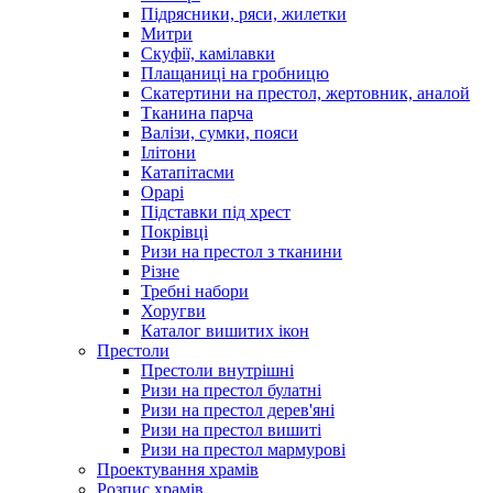
Підрясники, ряси, жилетки
Митри
Скуфії, камілавки
Плащаниці на гробницю
Скатертини на престол, жертовник, аналой
Тканина парча
Валізи, сумки, пояси
Ілітони
Катапітасми
Орарі
Підставки під хрест
Покрівці
Ризи на престол з тканини
Різне
Требні набори
Хоругви
Каталог вишитих ікон
Престоли
Престоли внутрішні
Ризи на престол булатні
Ризи на престол дерев'яні
Ризи на престол вишиті
Ризи на престол мармурові
Проектування храмів
Розпис храмів