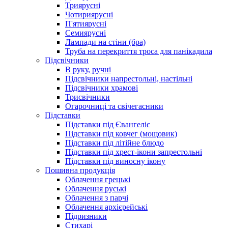
Триярусні
Чотириярусні
П'ятиярусні
Семиярусні
Лампади на стіни (бра)
Труба на перекриття троса для панікадила
Підсвічники
В руку, ручні
Підсвічники напрестольні, настільні
Підсвічники храмові
Трисвічники
Огарочниці та свічегасники
Підставки
Підставки під Євангеліє
Підставки під ковчег (мощовик)
Підставки під літійне блюдо
Підставки під хрест-ікони запрестольні
Підставки під виносну ікону
Пошивна продукція
Облачення грецькі
Облачення руські
Облачення з парчі
Облачення архієрейські
Підризники
Стихарі