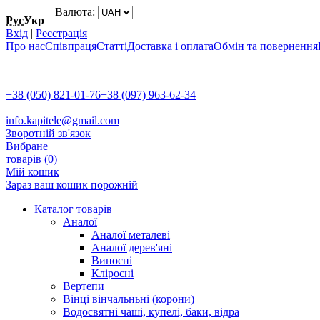
Валюта:
Рус
Укр
Вхід
|
Реєстрація
Про нас
Співпраця
Статті
Доставка і оплата
Обмін та повернення
+38 (050) 821-01-76
+38 (097) 963-62-34
info.kapitele@gmail.com
Зворотній зв'язок
Вибране
товарів (
0
)
Мій кошик
Зараз ваш кошик порожній
Каталог товарів
Аналої
Аналої металеві
Аналої дерев'яні
Виносні
Кліросні
Вертепи
Вінці вінчальньні (корони)
Водосвятні чаші, купелі, баки, відра