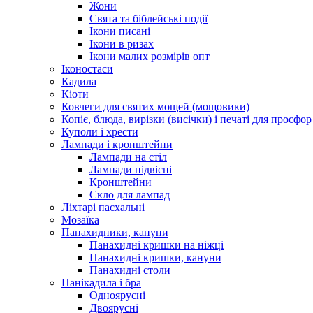
Жони
Свята та біблейські події
Ікони писані
Ікони в ризах
Ікони малих розмірів опт
Іконостаси
Кадила
Кіоти
Ковчеги для святих мощей (мощовики)
Копіє, блюда, вирізки (висічки) і печаті для просфор
Куполи і хрести
Лампади і кронштейни
Лампади на стіл
Лампади підвісні
Кронштейни
Скло для лампад
Ліхтарі пасхальні
Мозаїка
Панахидники, кануни
Панахидні кришки на ніжці
Панахидні кришки, кануни
Панахидні столи
Панікадила і бра
Одноярусні
Двоярусні