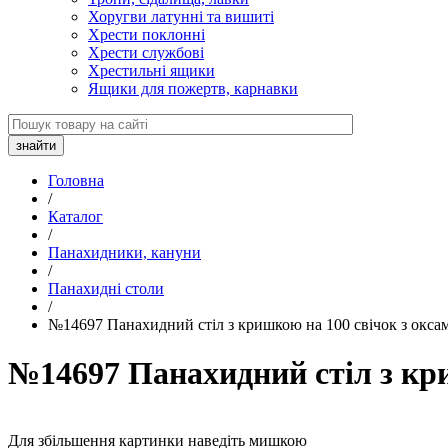
Хоругви латунні та вишиті
Хрести поклонні
Хрести службові
Хрестильні ящики
Ящики для пожертв, карнавки
Головна
/
Каталог
/
Панахидники, кануни
/
Панахидні столи
/
№14697 Панахидний стіл з кришкою на 100 свічок з окса
№14697 Панахидний стіл з кр
Для збільшення картинки наведіть мишкою