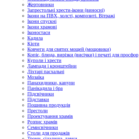
Жертовники
Запрестольні хрести-ікони (виносні)
Ікони на ПВХ, холсті, композиті. Вітражі
Ікони спускні
Ікони храмові
Іконостаси
Кадила
Кіоти
Ковчеги для святих мощей (мощовики)
Копіє, блюда, вирізки (висічки) і печаті для просфор
Куполи і хрести
Лампади і кронштейни
Ліхтарі пасхальні
Мозаїка
Панахидники, кануни
Панікадила і бра
Підсвічники
Підставки
Пошивна продукція
Престоли
Проектування храмів
Розпис храмів
Семисвічники
Столи для продажів
Трони, сідалища, лавки