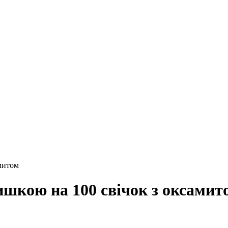
митом
ишкою на 100 свічок з оксамит