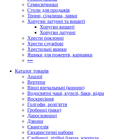
Семисвічники
Столи для продажів
Трони, сідалища, лавки
Хоругви латунні та вишиті
Хоругви вишиті
Хоругви латунні
Хрести поклонні
Хрести службові
Хрестильні ящики
Ящики для пожертв, карнавки
•••
Каталог товарів
Аналої
Вертепи
Вінці вінчальньні (корони)
Водосвятні чаші, купелі, баки, відра
Воскресіння
Голгофи, розп'яття
Гробниці (раки)
Даросховниці
Дзвони
Євангелія
Євхаристичні набори
Єлейниці, літійні блюда, кропила