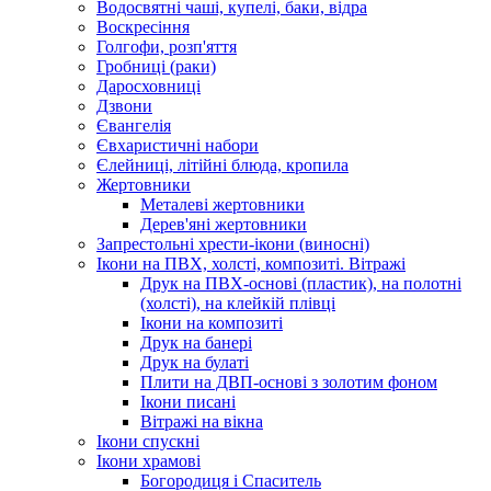
Водосвятні чаші, купелі, баки, відра
Воскресіння
Голгофи, розп'яття
Гробниці (раки)
Даросховниці
Дзвони
Євангелія
Євхаристичні набори
Єлейниці, літійні блюда, кропила
Жертовники
Металеві жертовники
Дерев'яні жертовники
Запрестольні хрести-ікони (виносні)
Ікони на ПВХ, холсті, композиті. Вітражі
Друк на ПВХ-основі (пластик), на полотні
(холсті), на клейкій плівці
Ікони на композиті
Друк на банері
Друк на булаті
Плити на ДВП-основі з золотим фоном
Ікони писані
Вітражі на вікна
Ікони спускні
Ікони храмові
Богородиця і Спаситель