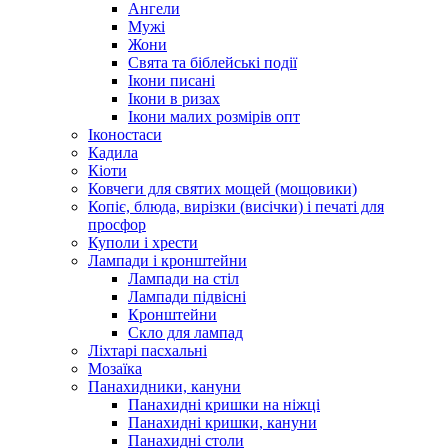
Ангели
Мужі
Жони
Свята та біблейські події
Ікони писані
Ікони в ризах
Ікони малих розмірів опт
Іконостаси
Кадила
Кіоти
Ковчеги для святих мощей (мощовики)
Копіє, блюда, вирізки (висічки) і печаті для
просфор
Куполи і хрести
Лампади і кронштейни
Лампади на стіл
Лампади підвісні
Кронштейни
Скло для лампад
Ліхтарі пасхальні
Мозаїка
Панахидники, кануни
Панахидні кришки на ніжці
Панахидні кришки, кануни
Панахидні столи