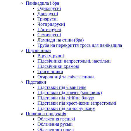
Панікадила і бра
Одноярусні
Двоярусні
Триярусні
Чотириярусні
П'ятиярусні
Семиярусні
Лампади на стіни (бра)
Труба на перекриття троса для панікадила
Підсвічники
В руку, ручні
Підсвічники напрестольні, настільні
Підсвічники храмові
Трисвічники
Огарочниці та свічегасники
Підставки
Підставки під Євангеліє
Підставки під ковчег (мощовик)
Підставки під літійне блюдо
Підставки під хрест-ікони запрестольні
Підставки під виносну ікону
Пошивна продукція
Облачення грецькі
Облачення руські
Облачення з парчі