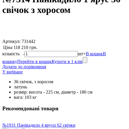
свічок з хоросом
Артикул:
731442
Ціна
118 210 грн.
кількість
-
шт
+
В кошик
В
кошику
Перейти в кошик
Купити в 1 клік
Додати до порівняння
У вибране
36 свічок, з хоросом
латунь
розмір: висота - 225 см, діаметр - 180 см
вага: 103 кг
Рекомендовані товари
№1931 Панікадило 4 яруси 62 свічки