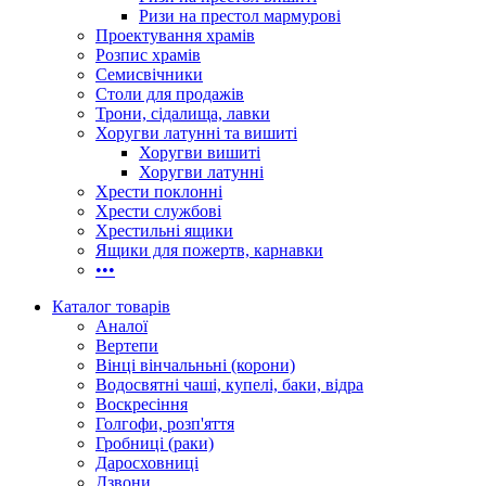
Ризи на престол мармурові
Проектування храмів
Розпис храмів
Семисвічники
Столи для продажів
Трони, сідалища, лавки
Хоругви латунні та вишиті
Хоругви вишиті
Хоругви латунні
Хрести поклонні
Хрести службові
Хрестильні ящики
Ящики для пожертв, карнавки
•••
Каталог товарів
Аналої
Вертепи
Вінці вінчальньні (корони)
Водосвятні чаші, купелі, баки, відра
Воскресіння
Голгофи, розп'яття
Гробниці (раки)
Даросховниці
Дзвони