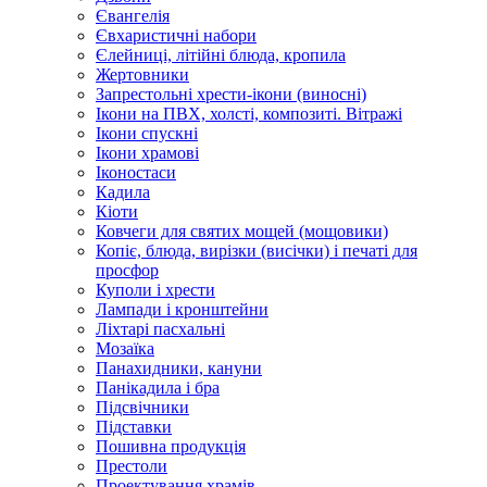
Євангелія
Євхаристичні набори
Єлейниці, літійні блюда, кропила
Жертовники
Запрестольні хрести-ікони (виносні)
Ікони на ПВХ, холсті, композиті. Вітражі
Ікони спускні
Ікони храмові
Іконостаси
Кадила
Кіоти
Ковчеги для святих мощей (мощовики)
Копіє, блюда, вирізки (висічки) і печаті для
просфор
Куполи і хрести
Лампади і кронштейни
Ліхтарі пасхальні
Мозаїка
Панахидники, кануни
Панікадила і бра
Підсвічники
Підставки
Пошивна продукція
Престоли
Проектування храмів