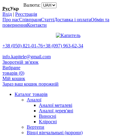
Валюта:
Рус
Укр
Вхід
|
Реєстрація
Про нас
Співпраця
Статті
Доставка і оплата
Обмін та
повернення
Контакти
+38 (050) 821-01-76
+38 (097) 963-62-34
info.kapitele@gmail.com
Зворотній зв'язок
Вибране
товарів (
0
)
Мій кошик
Зараз ваш кошик порожній
Каталог товарів
Аналої
Аналої металеві
Аналої дерев'яні
Виносні
Кліросні
Вертепи
Вінці вінчальньні (корони)