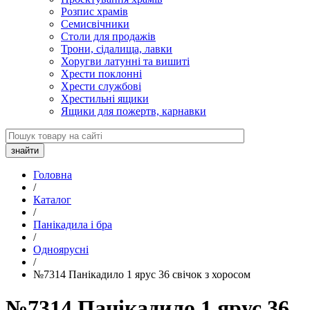
Розпис храмів
Семисвічники
Столи для продажів
Трони, сідалища, лавки
Хоругви латунні та вишиті
Хрести поклонні
Хрести службові
Хрестильні ящики
Ящики для пожертв, карнавки
Головна
/
Каталог
/
Панікадила і бра
/
Одноярусні
/
№7314 Панікадило 1 ярус 36 свічок з хоросом
№7314 Панікадило 1 ярус 36