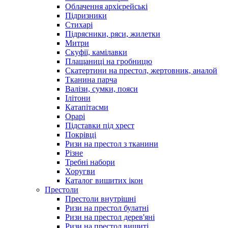
Облачення архієрейські
Підризники
Стихарі
Підрясники, ряси, жилетки
Митри
Скуфії, камілавки
Плащаниці на гробницю
Скатертини на престол, жертовник, аналой
Тканина парча
Валізи, сумки, пояси
Ілітони
Катапітасми
Орарі
Підставки під хрест
Покрівці
Ризи на престол з тканини
Різне
Требні набори
Хоругви
Каталог вишитих ікон
Престоли
Престоли внутрішні
Ризи на престол булатні
Ризи на престол дерев'яні
Ризи на престол вишиті