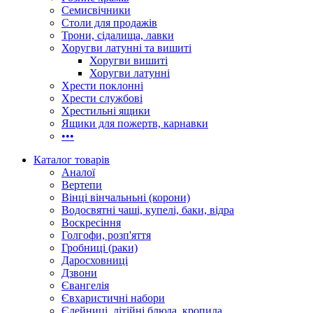
Семисвічники
Столи для продажів
Трони, сідалища, лавки
Хоругви латунні та вишиті
Хоругви вишиті
Хоругви латунні
Хрести поклонні
Хрести службові
Хрестильні ящики
Ящики для пожертв, карнавки
•••
Каталог товарів
Аналої
Вертепи
Вінці вінчальньні (корони)
Водосвятні чаші, купелі, баки, відра
Воскресіння
Голгофи, розп'яття
Гробниці (раки)
Даросховниці
Дзвони
Євангелія
Євхаристичні набори
Єлейниці, літійні блюда, кропила