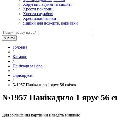
Хоругви латунні та вишиті
Хрести поклонні
Хрести службові
Хрестильні ящики
Ящики для пожертв, карнавки
Головна
/
Каталог
/
Панікадила і бра
/
Одноярусні
/
№1957 Панікадило 1 ярус 56 свічок
№1957 Панікадило 1 ярус 56 с
Для збільшення картинки наведіть мишкою