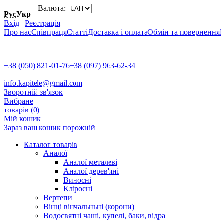
Валюта:
Рус
Укр
Вхід
|
Реєстрація
Про нас
Співпраця
Статті
Доставка і оплата
Обмін та повернення
+38 (050) 821-01-76
+38 (097) 963-62-34
info.kapitele@gmail.com
Зворотній зв'язок
Вибране
товарів (
0
)
Мій кошик
Зараз ваш кошик порожній
Каталог товарів
Аналої
Аналої металеві
Аналої дерев'яні
Виносні
Кліросні
Вертепи
Вінці вінчальньні (корони)
Водосвятні чаші, купелі, баки, відра