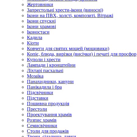
Жертовники
Запрестольні хрести-ікони (виносні)
Ікони на ПВХ, холсті, композиті. Вітражі
Ікони спускні
Ікони храмові
Іконостаси
Кадила
Кіоти
Ковчеги для святих мощей (мощовики)
Копіє, блюда, вирізки (висічки) і печаті для просфор
Куполи і хрести
Лампади і кронштейни
Ліхтарі пасхальні
Мозаїка
Панахидники, кануни
Панікадила і бра
Підсвічники
Підставки
Пошивна продукція
Престоли
Проектування храмів
Розпис храмів
Семисвічники
Столи для продажів
Трони, сідалища, лавки