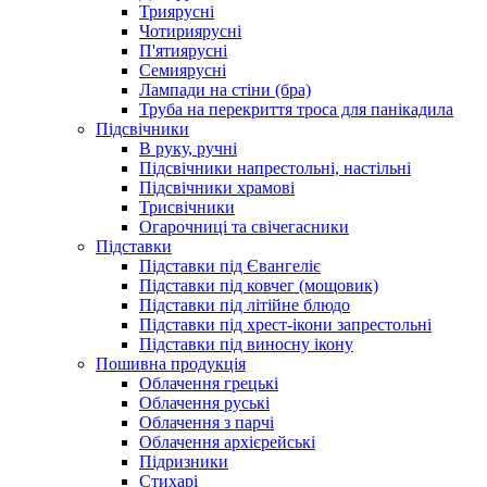
Триярусні
Чотириярусні
П'ятиярусні
Семиярусні
Лампади на стіни (бра)
Труба на перекриття троса для панікадила
Підсвічники
В руку, ручні
Підсвічники напрестольні, настільні
Підсвічники храмові
Трисвічники
Огарочниці та свічегасники
Підставки
Підставки під Євангеліє
Підставки під ковчег (мощовик)
Підставки під літійне блюдо
Підставки під хрест-ікони запрестольні
Підставки під виносну ікону
Пошивна продукція
Облачення грецькі
Облачення руські
Облачення з парчі
Облачення архієрейські
Підризники
Стихарі