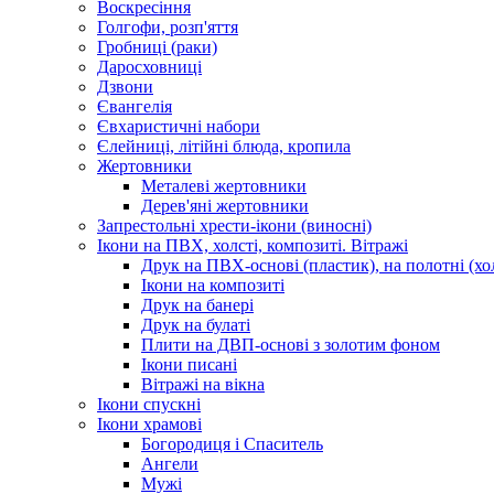
Воскресіння
Голгофи, розп'яття
Гробниці (раки)
Даросховниці
Дзвони
Євангелія
Євхаристичні набори
Єлейниці, літійні блюда, кропила
Жертовники
Металеві жертовники
Дерев'яні жертовники
Запрестольні хрести-ікони (виносні)
Ікони на ПВХ, холсті, композиті. Вітражі
Друк на ПВХ-основі (пластик), на полотні (хол
Ікони на композиті
Друк на банері
Друк на булаті
Плити на ДВП-основі з золотим фоном
Ікони писані
Вітражі на вікна
Ікони спускні
Ікони храмові
Богородиця і Спаситель
Ангели
Мужі