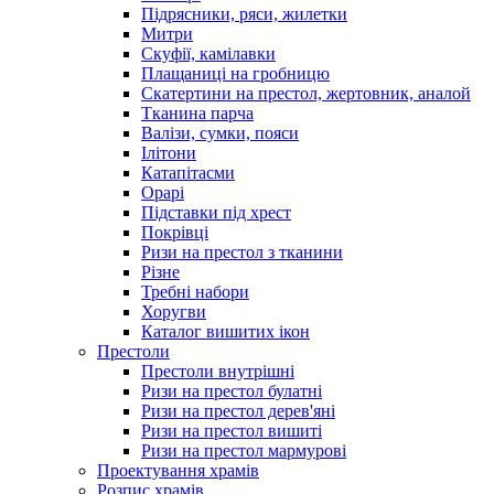
Підрясники, ряси, жилетки
Митри
Скуфії, камілавки
Плащаниці на гробницю
Скатертини на престол, жертовник, аналой
Тканина парча
Валізи, сумки, пояси
Ілітони
Катапітасми
Орарі
Підставки під хрест
Покрівці
Ризи на престол з тканини
Різне
Требні набори
Хоругви
Каталог вишитих ікон
Престоли
Престоли внутрішні
Ризи на престол булатні
Ризи на престол дерев'яні
Ризи на престол вишиті
Ризи на престол мармурові
Проектування храмів
Розпис храмів