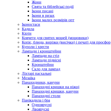
Жони
Свята та біблейські події
Ікони писані
Ікони в ризах
Ікони малих розмірів опт
Іконостаси
Кадила
Кіоти
Ковчеги для святих мощей (мощовики)
Копіє, блюда, вирізки (висічки) і печаті для просфор
Куполи і хрести
Лампади і кронштейни
Лампади на стіл
Лампади підвісні
Кронштейни
Скло для лампад
Ліхтарі пасхальні
Мозаїка
Панахидники, кануни
Панахидні кришки на ніжці
Панахидні кришки, кануни
Панахидні столи
Панікадила і бра
Одноярусні
Двоярусні